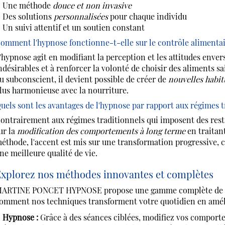
Une méthode
douce et non invasive
Des solutions
personnalisées
pour chaque individu
Un suivi attentif et un soutien constant
omment l'hypnose fonctionne-t-elle sur le contrôle alimentai
'hypnose agit en modifiant la perception et les attitudes enver
ndésirables et à renforcer la volonté de choisir des aliments 
u subconscient, il devient possible de créer de
nouvelles habit
lus harmonieuse avec la nourriture.
uels sont les avantages de l'hypnose par rapport aux régimes t
ontrairement aux régimes traditionnels qui imposent des rest
ur la
modification des comportements à long terme
en traitant
éthode, l'accent est mis sur une transformation progressive, c
ne meilleure qualité de vie.
xplorez nos méthodes innovantes et complètes
ARTINE PONCET HYPNOSE propose une gamme complète de ser
omment nos techniques transforment votre quotidien en amélio
Hypnose :
Grâce à des séances ciblées, modifiez vos comporte