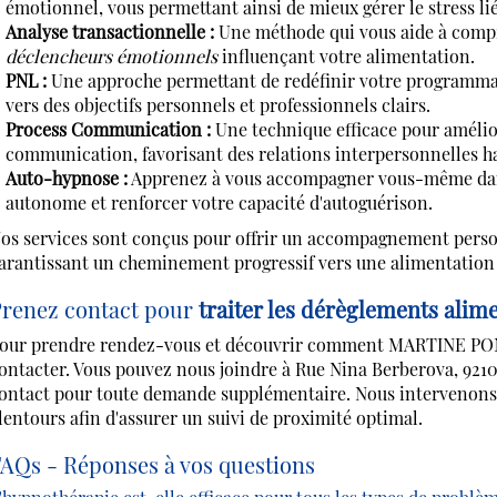
émotionnel, vous permettant ainsi de mieux gérer le stress li
Analyse transactionnelle :
Une méthode qui vous aide à compre
déclencheurs émotionnels
influençant votre alimentation.
PNL :
Une approche permettant de redéfinir votre programmat
vers des objectifs personnels et professionnels clairs.
Process Communication :
Une technique efficace pour amélior
communication, favorisant des relations interpersonnelles 
Auto-hypnose :
Apprenez à vous accompagner vous-même dans
autonome et renforcer votre capacité d'autoguérison.
os services sont conçus pour offrir un accompagnement personn
arantissant un cheminement progressif vers une alimentation 
renez contact pour
traiter les dérèglements alim
our prendre rendez-vous et découvrir comment MARTINE PONC
ontacter. Vous pouvez nous joindre à Rue Nina Berberova, 9210
ontact pour toute demande supplémentaire. Nous intervenons
lentours afin d'assurer un suivi de proximité optimal.
AQs - Réponses à vos questions