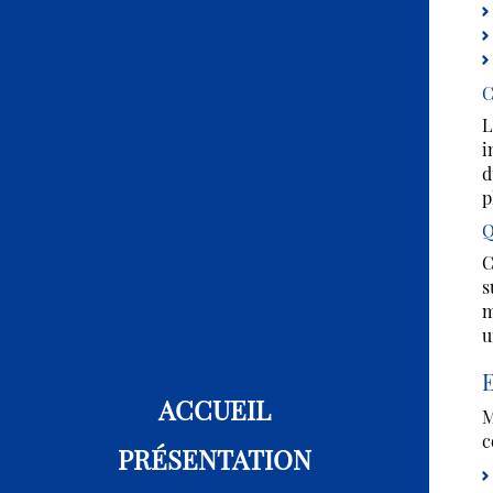
C
L
i
d
p
Q
C
s
m
u
E
ACCUEIL
M
c
PRÉSENTATION