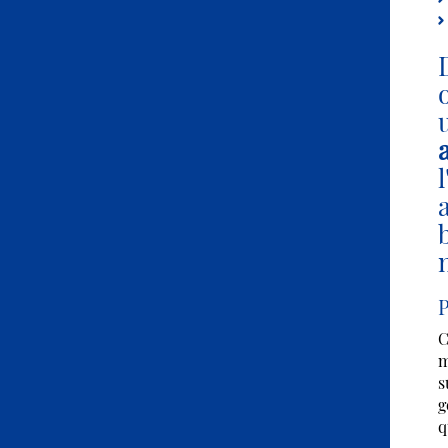
P
C
m
s
g
q