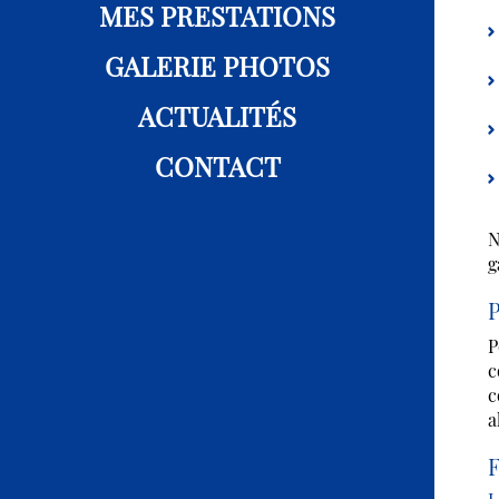
MES PRESTATIONS
GALERIE PHOTOS
ACTUALITÉS
CONTACT
N
g
P
P
c
c
a
F