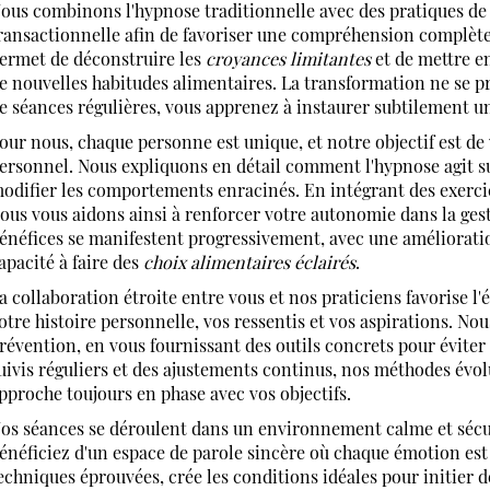
ous combinons l'hypnose traditionnelle avec des pratiques de
ransactionnelle afin de favoriser une compréhension complèt
ermet de déconstruire les
croyances limitantes
et de mettre en
e nouvelles habitudes alimentaires. La transformation ne se pr
e séances régulières, vous apprenez à instaurer subtilement 
our nous, chaque personne est unique, et notre objectif est d
ersonnel. Nous expliquons en détail comment l'hypnose agit su
odifier les comportements enracinés. En intégrant des exercic
ous vous aidons ainsi à renforcer votre autonomie dans la ges
énéfices se manifestent progressivement, avec une amélioratio
apacité à faire des
choix alimentaires éclairés
.
a collaboration étroite entre vous et nos praticiens favorise l
otre histoire personnelle, vos ressentis et vos aspirations. N
révention, en vous fournissant des outils concrets pour évite
uivis réguliers et des ajustements continus, nos méthodes évol
pproche toujours en phase avec vos objectifs.
os séances se déroulent dans un environnement calme et sécuris
énéficiez d'un espace de parole sincère où chaque émotion est 
echniques éprouvées, crée les conditions idéales pour initier