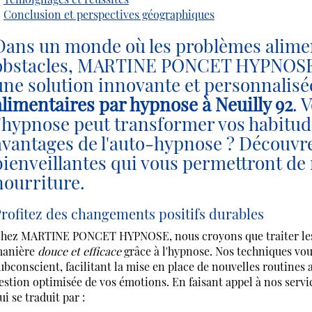
Conclusion et perspectives géographiques
Dans un monde où les problèmes alimen
obstacles, MARTINE PONCET HYPNOSE, s
une solution innovante et personnalis
alimentaires par hypnose à Neuilly 92
. 
l'hypnose peut transformer vos habitude
avantages de l'auto-hypnose ? Découvrez
bienveillantes qui vous permettront de r
nourriture.
rofitez des changements positifs durables
hez MARTINE PONCET HYPNOSE, nous croyons que traiter les ha
anière
douce et efficace
grâce à l'hypnose. Nos techniques vo
ubconscient, facilitant la mise en place de nouvelles routines
estion optimisée de vos émotions. En faisant appel à nos ser
ui se traduit par :