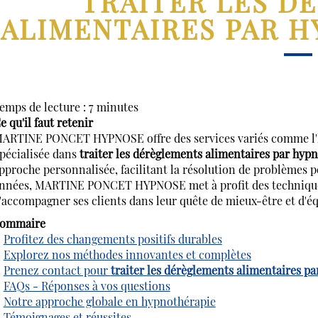
TRAITER LES D
ALIMENTAIRES PAR H
emps de lecture : 7 minutes
e qu'il faut retenir
ARTINE PONCET HYPNOSE offre des services variés comme l'hyp
pécialisée dans
traiter les dérèglements alimentaires par hypn
pproche personnalisée, facilitant la résolution de problèmes 
nnées, MARTINE PONCET HYPNOSE met à profit des techniques
'accompagner ses clients dans leur quête de mieux-être et d'éq
ommaire
Profitez des changements positifs durables
Explorez nos méthodes innovantes et complètes
Prenez contact pour
traiter les dérèglements alimentaires pa
FAQs - Réponses à vos questions
Notre approche globale en hypnothérapie
Témoignages et réussites