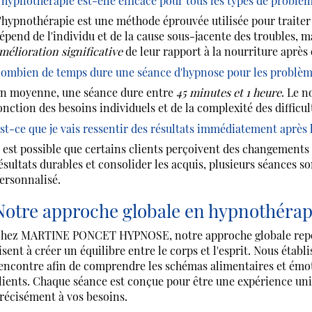
'hypnothérapie est-elle efficace pour tous les types de problè
'hypnothérapie est une méthode éprouvée utilisée pour traiter
épend de l'individu et de la cause sous-jacente des troubles,
mélioration significative
de leur rapport à la nourriture après
ombien de temps dure une séance d'hypnose pour les problème
n moyenne, une séance dure entre
45 minutes et 1 heure
. Le 
onction des besoins individuels et de la complexité des difficu
st-ce que je vais ressentir des résultats immédiatement après 
l est possible que certains clients perçoivent des changement
ésultats durables et consolider les acquis, plusieurs séances 
ersonnalisé.
Notre approche globale en hypnothérap
hez MARTINE PONCET HYPNOSE, notre approche globale repose
isent à créer un équilibre entre le corps et l'esprit. Nous éta
encontre afin de comprendre les schémas alimentaires et émo
lients. Chaque séance est conçue pour être une expérience u
récisément à vos besoins.