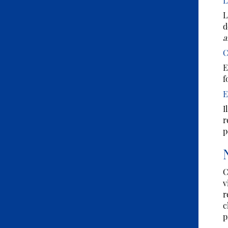
L
L
d
a
C
E
f
E
I
r
p
C
v
r
c
p