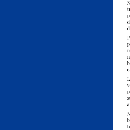
N
t
p
d
d
P
p
m
n
b
c
L
v
p
s
a
N
b
t