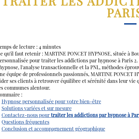
TRAITER LES ADDICT
PARI
emps de lecture : 4 minutes
e qu'il faut retenir : MARTINE PONCET HYPNOSE, située à Bo
ersonnalisée pour traiter les addictions par hypnose à Paris 2.
'hypnose, l'analyse transactionnelle et la PNL, méthodes éprouv
ne équipe de professionnels passionnés, MARTINE PONCET 
ider ses clients à retrouver équilibre et sérénité dans leur vie
es communes alentour.
ommaire :
Hypnose personnalisée pour votre bien-être
Solutions variées et sur mesure
Contactez-nous pour
traiter les addictions par hypnose à Par
Questions fréquentes
Conclusion et accompagnement géographique