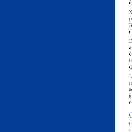
é
N
p
B
c
D
a
é
u
d
L
m
s
à
c
Q
C
L