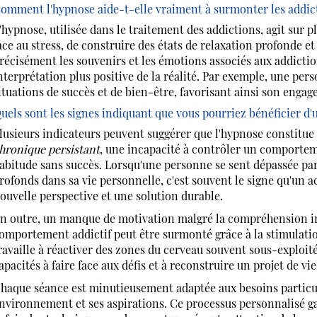
omment l'hypnose aide-t-elle vraiment à surmonter les addic
'hypnose, utilisée dans le traitement des addictions, agit sur p
ace au stress, de construire des états de relaxation profonde 
récisément les souvenirs et les émotions associés aux addiction
nterprétation plus positive de la réalité. Par exemple, une per
ituations de succès et de bien-être, favorisant ainsi son engag
uels sont les signes indiquant que vous pourriez bénéficier d'
lusieurs indicateurs peuvent suggérer que l'hypnose constitue
hronique persistant
, une incapacité à contrôler un comportem
abitude sans succès. Lorsqu'une personne se sent dépassée pa
rofonds dans sa vie personnelle, c'est souvent le signe qu'un
ouvelle perspective et une solution durable.
n outre, un manque de motivation malgré la compréhension in
omportement addictif peut être surmonté grâce à la stimulatio
ravaille à réactiver des zones du cerveau souvent sous-exploit
apacités à faire face aux défis et à reconstruire un projet de vie
haque séance est minutieusement adaptée aux besoins particul
nvironnement et ses aspirations. Ce processus personnalisé ga