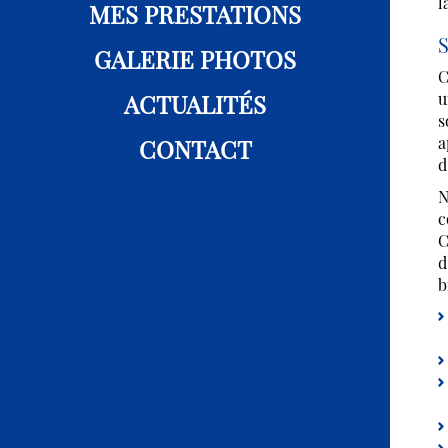
l
MES PRESTATIONS
S
GALERIE PHOTOS
C
ACTUALITÉS
u
s
a
CONTACT
d
N
c
C
d
b