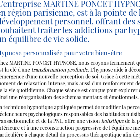
L'entreprise MARTINE PONCET HYPNOSE
en région parisienne, est à la pointe de
développement personnel, offrant des 
souhaitent traiter les addictions par hy
un équilibre de vie solide.
ypnose personnalisée pour votre bien-être
hez MARTINE PONCET HYPNOSE, nous croyons fermement qu'une
st la clé d'une
transformation profonde
. L'hypnose aide à déco
'émergence d'une nouvelle perception de soi. Grâce à cette mé
oment de relaxation intense, mais aussi d'un renforcement de l
e la vie quotidienne. Chaque séance est conçue pour explorer 
insi une réorganisation des schémas mentaux et émotionnels.
a technique hypnotique appliquée permet de modifier la perce
éclencheurs psychologiques responsables des habitudes nuisib
ransactionnelle et de la PNL, offre une vision
holistique
de la p
ntérieure et à une reconstruction progressive de l'équilibre 
articulière à chaque détail du processus thérapeutique afin d