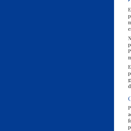
E
p
m
e
N
p
P
m
E
p
g
d
P
a
f
p