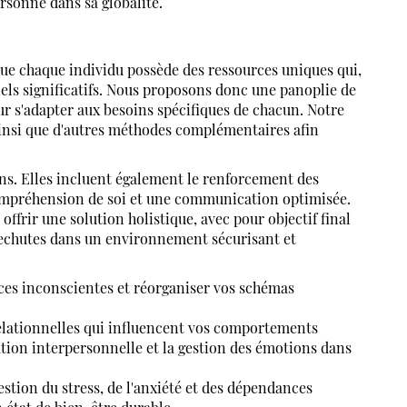
rsonne dans sa globalité.
haque individu possède des ressources uniques qui,
els significatifs. Nous proposons donc une panoplie de
ur s'adapter aux besoins spécifiques de chacun. Notre
 ainsi que d'autres méthodes complémentaires afin
ons. Elles incluent également le renforcement des
ompréhension de soi et une communication optimisée.
frir une solution holistique, avec pour objectif final
es rechutes dans un environnement sécurisant et
ces inconscientes et réorganiser vos schémas
lationnelles qui influencent vos comportements
on interpersonnelle et la gestion des émotions dans
stion du stress, de l'anxiété et des dépendances