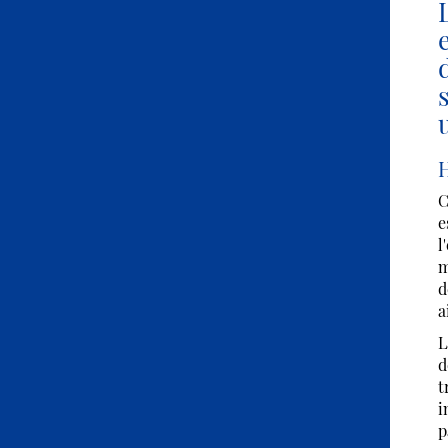
H
C
e
l
m
d
a
L
d
t
i
p