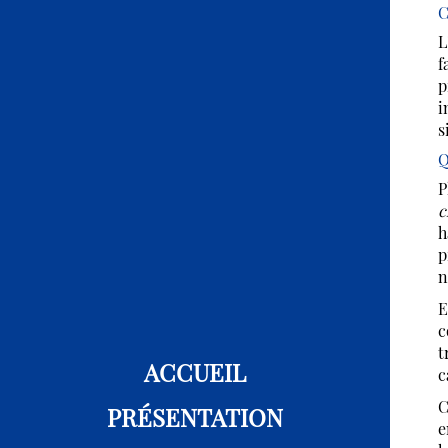
C
L
f
p
i
s
Q
P
c
h
p
n
E
c
t
ACCUEIL
c
C
PRÉSENTATION
e