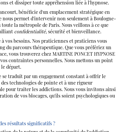
ons et dissiper toute appréhension liée à l'hypnose.
lancourt, bénéficie d'un emplacement stratégique en
giée nous permet d'intervenir non seulement à Boulogne-
toute la métropole de Paris. Nous veillons à ce que
alliant
confidentialité
, sécurité et bienveillance.
 à vos besoins. Nos praticiennes et praticiens vous
ng du parcours thérapeutique. Que vous préfériez un
à face, vous trouverez chez MARTINE PONCET HYPNOSE
à vos contraintes personnelles. Nous mettons un point
le départ.
e se traduit par un engagement constant à offrir le
des technologies de pointe et à une rigueur
le pour traiter les addictions. Nous vous invitons ainsi
ération de vos blocages, qu'ils soient psychologiques ou
 résultats significatifs ?
ction de la nature et de la complexité de l'addiction.