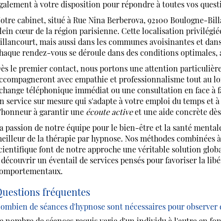
galement à votre disposition pour répondre à toutes vos questi
otre cabinet, situé à Rue Nina Berberova, 92100 Boulogne-Bil
lein cœur de la région parisienne. Cette localisation privilé
illancourt, mais aussi dans les communes avoisinantes et dans 
haque rendez-vous se déroule dans des conditions optimales, 
ès le premier contact, nous portons une attention particulière
ccompagneront avec empathie et professionnalisme tout au lo
change téléphonique immédiat ou une consultation en face 
n service sur mesure qui s'adapte à votre emploi du temps et 
'honneur à garantir une
écoute active
et une aide concrète dès 
a passion de notre équipe pour le bien-être et la santé mental
eilleur de la thérapie par hypnose. Nos méthodes combinées à 
cientifique font de notre approche une véritable solution globa
 découvrir un éventail de services pensés pour favoriser la lib
omportementaux.
uestions fréquentes
ombien de séances d'hypnose sont nécessaires pour observer des
e nombre de séances requis varie d'un individu à l'autre en fon