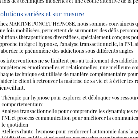
a fois des techniques modernes et une écoute attentive de la pe
olutions variées et sur mesure
hez MARTINE PONCET HYPNOSE, nous sommes convaincus que c
ne fois mobilisées, permettent de surmonter des défis personn
olutions thérapeutiques diversifiées, spécialement conçues po
pproche intègre l'hypnose, l'analyse transactionnelle, la PNL
'aborder le phénomène des addictions sous différents angles.
os interventions ne se limitent pas au traitement des addicti
ompétences émotionnelles et relationnelles, une meilleure c
haque technique est utilisée de manière complémentaire pour of
'aider le client à retrouver la maîtrise de sa vie et à éviter l
ienveillant.
Thérapie par hypnose pour explorer et débloquer vos ressour
comportementaux
Analyse transactionnelle pour comprendre les dynamiques re
PNL et process communication pour améliorer la communicati
le quotidien
Ateliers d'auto-hypnose pour renforcer l'autonomie dans la ge