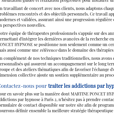
Méditation guidée et relaxation progressive pour instaurer un
n travaillant de concert avec nos clients, nous adaptons chaq
roblèmes rencontrés et des objectifs personnels. Ce travail a
odernes et validées, assurant ainsi une progression régulière e
n perspectives nouvelles.
otre équipe de thérapeutes professionnels s'appuie sur des an
ermettant d'intégrer les dernières avancées de la recherche e
ONCET HYPNOSE se positionne non seulement comme un centre 
ais aussi comme une
référence
dans le domaine des thérapies
n complément de nos techniques traditionnelles, nous avons d
ersonnalisés qui assurent un accompagnement sur le long ter
roupe et des ateliers thématiques afin de favoriser l'échange d'
imension collective ajoute un soutien supplémentaire au proc
Contactez-nous pour
traiter les addictions par hy
our en savoir plus sur la manière dont MARTINE PONCET HYP
ddictions par hypnose à Paris 2, n'hésitez pas à prendre contac
ormulaire de contact disponible sur notre site afin de progra
ourrons définir ensemble la meilleure stratégie thérapeutique 