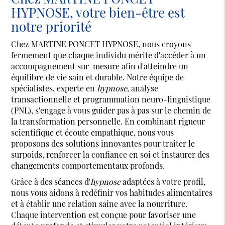
HYPNOSE, votre bien-être est
notre priorité
Chez MARTINE PONCET HYPNOSE, nous croyons
fermement que chaque individu mérite d'accéder à un
accompagnement sur-mesure afin d'atteindre un
équilibre de vie sain et durable. Notre équipe de
spécialistes, experte en
hypnose
, analyse
transactionnelle et programmation neuro-linguistique
(PNL), s'engage à vous guider pas à pas sur le chemin de
la transformation personnelle. En combinant rigueur
scientifique et écoute empathique, nous vous
proposons des solutions innovantes pour traiter le
surpoids, renforcer la confiance en soi et instaurer des
changements comportementaux profonds.
Grâce à des séances d'
hypnose
adaptées à votre profil,
nous vous aidons à redéfinir vos habitudes alimentaires
et à établir une relation saine avec la nourriture.
Chaque intervention est conçue pour favoriser une