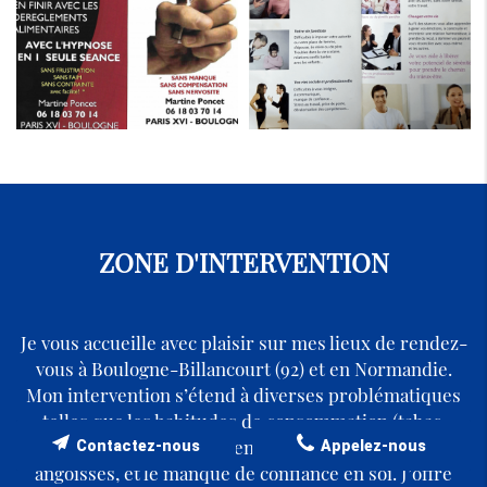
ZONE D'INTERVENTION
Je vous accueille avec plaisir sur mes lieux de rendez-
vous à Boulogne-Billancourt (92) et en Normandie.
Mon intervention s’étend à diverses problématiques
telles que les habitudes de consommation (tabac,
alcool), les soucis alimentaires, les phobies, les
Contactez-nous
Appelez-nous
angoisses, et le manque de confiance en soi. J’offre