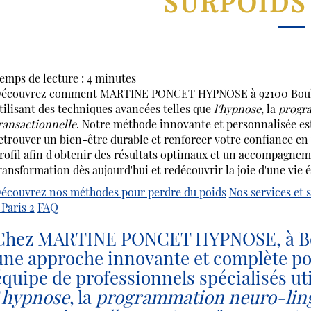
SURPOIDS 
emps de lecture : 4 minutes
écouvrez comment MARTINE PONCET HYPNOSE à 92100 Boulogn
tilisant des techniques avancées telles que
l'hypnose
, la
progra
ransactionnelle
. Notre méthode innovante et personnalisée es
etrouver un bien-être durable et renforcer votre confiance e
rofil afin d'obtenir des résultats optimaux et un accompagne
ransformation dès aujourd'hui et redécouvrir la joie d'une vie é
écouvrez nos méthodes pour perdre du poids
Nos services et 
 Paris 2
FAQ
Chez MARTINE PONCET HYPNOSE, à Bou
une approche innovante et complète pou
équipe de professionnels spécialisés ut
'
hypnose
, la
programmation neuro-ling