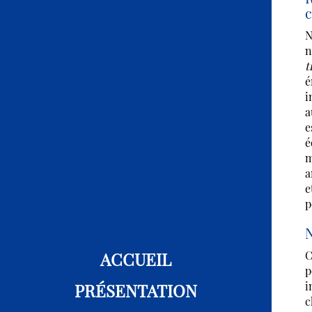
N
n
t
é
i
a
e
é
m
a
e
p
N
ACCUEIL
C
p
i
PRÉSENTATION
c