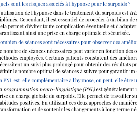
uels sont les risques associés à l'hypnose pour le surpoids ?
'utilisation de l'hypnose dans le traitement du surpoids est
trè
iplômés. Cependant, il est essentiel de procéder à un bilan de
ela permet d'éviter toute complication éventuelle et d'adapter 
arantissant ainsi une prise en charge optimale et sécurisée.
ombien de séances sont nécessaires pour observer des amélior
e nombre de séances nécessaires peut varier en fonction des ob
éthodes employées. Certains patients constatent des améliorat
écessitent un suivi plus prolongé pour obtenir des résultats 
éfinir le nombre optimal de séances à suivre pour garantir 
a PNL est-elle complémentaire à l'hypnose, ou peut-elle être u
La
programmation neuro-linguistique (PNL)
est généralement u
rise en charge globale du surpoids. Elle permet de travailler
abitudes positives. En utilisant ces deux approches de manière 
ransformation et de soutenir les changements à long terme néc