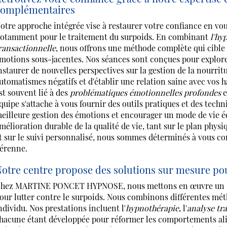
complémentaires
otre approche intégrée vise à restaurer votre confiance en vo
otamment pour le traitement du surpoids. En combinant
l'hy
ransactionnelle
, nous offrons une méthode complète qui cible 
motions sous-jacentes. Nos séances sont conçues pour explorer
nstaurer de nouvelles perspectives sur la gestion de la nourri
utomatismes négatifs et d'établir une relation saine avec vos 
st souvent lié à des
problématiques émotionnelles profondes
e
quipe s'attache à vous fournir des outils pratiques et des techn
eilleure gestion des émotions et encourager un mode de vie éq
mélioration durable de la qualité de vie, tant sur le plan phy
t sur le suivi personnalisé, nous sommes déterminés à vous co
érenne.
otre centre propose des solutions sur mesure pou
hez MARTINE PONCET HYPNOSE, nous mettons en œuvre un lar
our lutter contre le surpoids. Nous combinons différentes mé
ndividu. Nos prestations incluent l'
hypnothérapie
, l'
analyse tr
hacune étant développée pour réformer les comportements alim