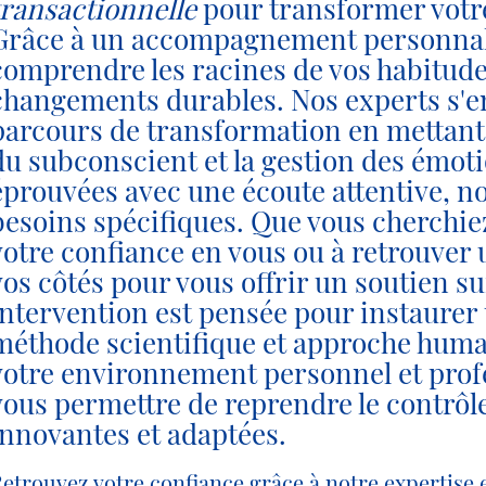
transactionnelle
pour transformer votre 
Grâce à un accompagnement personnali
comprendre les racines de vos habitudes
changements durables. Nos experts s'en
parcours de transformation en mettant
du subconscient et la gestion des émot
éprouvées avec une écoute attentive, n
besoins spécifiques. Que vous cherchiez
votre confiance en vous ou à retrouver 
vos côtés pour vous offrir un soutien s
intervention est pensée pour instaurer u
méthode scientifique et approche huma
votre environnement personnel et profe
vous permettre de reprendre le contrôle 
innovantes et adaptées.
etrouvez votre confiance grâce à notre expertise