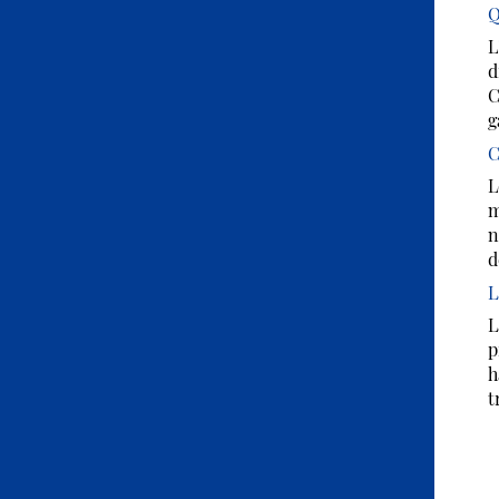
Q
L
d
C
g
C
L
m
n
d
L
p
h
t