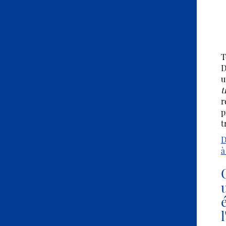
T
D
u
t
r
p
t
D
à
l