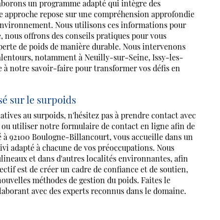
élaborons un programme adapté qui intègre des
otre approche repose sur une compréhension approfondie
e environnement. Nous utilisons ces informations pour
e, nous offrons des conseils pratiques pour vous
 perte de poids de manière durable. Nous intervenons
 alentours, notamment à Neuilly-sur-Seine, Issy-les-
 à notre savoir-faire pour transformer vos défis en
é sur le surpoids
atives au surpoids, n'hésitez pas à prendre contact avec
ou utiliser notre formulaire de contact en ligne afin de
 à 92100 Boulogne-Billancourt, vous accueille dans un
uivi adapté à chacune de vos préoccupations. Nous
ineaux et dans d'autres localités environnantes, afin
ctif est de créer un cadre de confiance et de soutien,
nouvelles méthodes de gestion du poids. Faites le
llaborant avec des experts reconnus dans le domaine.