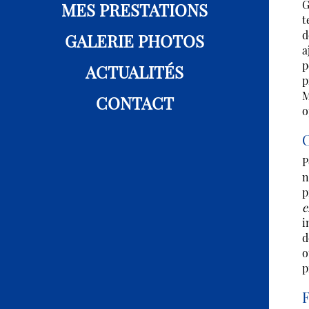
G
MES PRESTATIONS
t
d
GALERIE PHOTOS
a
p
ACTUALITÉS
p
M
CONTACT
o
C
P
n
p
e
i
d
o
p
F