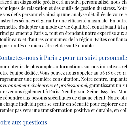
râce à un diagnostic précis et à un suivi personnalisé, nous 
echniques de relaxation et des outils de gestion du stress. N
e vos défis personnels ainsi qu'une analyse détaillée de votr
juster les séances et garantir une efficacité maximale. En outr
ermettre d'adopter un mode de vie équilibré, contribuant à la
rincipalement à Paris 2, tout en étendant notre expertise aux
oulineaux et d'autres communes de la région. Faites confiance
pportunités de mieux-être et de santé durable.
ontactez-nous à Paris 2 pour un suivi personnalis
our obtenir de plus amples informations sur nos initiatives rel
otre équipe dédiée. Vous pouvez nous appeler au 06 18 03 70 14 
rogrammer une première consultation. Notre centre, implanté
nvironnement chaleureux et professionnel
, garantissant un s
ntervenons également à Paris, Neuilly-sur-Seine, Issy-les-Moul
e répondre aux besoins spécifiques de chaque client. Notre obje
ù chaque individu peut se sentir en sécurité pour explorer de 
remier pas vers une transformation positive et durable, en co
oire aux questions