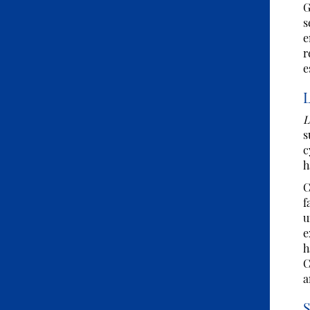
G
s
e
r
e
L
L
s
c
h
C
f
u
e
h
C
a
S