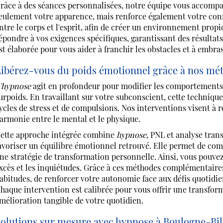
râce à des séances personnalisées, notre équipe vous accomp
eulement votre apparence, mais renforce également votre conf
ntre le corps et l'esprit, afin de créer un environnement pro
épondre à vos exigences spécifiques, garantissant des résulta
st élaborée pour vous aider à franchir les obstacles et à embras
ibérez-vous du poids émotionnel grâce à nos mé
'hypnose
agit en profondeur pour modifier les comportements a
urpoids. En travaillant sur votre subconscient, cette technique
ycles de stress et de compulsions. Nos interventions visent à r
armonie entre le mental et le physique.
ette approche intégrée combine
hypnose
, PNL et analyse tran
avoriser un équilibre émotionnel retrouvé. Elle permet de co
ne stratégie de transformation personnelle. Ainsi, vous pouvez
xcès et les inquiétudes. Grâce à ces méthodes complémentaires
abitudes, de renforcer votre autonomie face aux défis quotidiens
haque intervention est calibrée pour vous offrir une transfor
mélioration tangible de votre quotidien.
olutions sur mesure avec hypnose à Boulogne-Bil