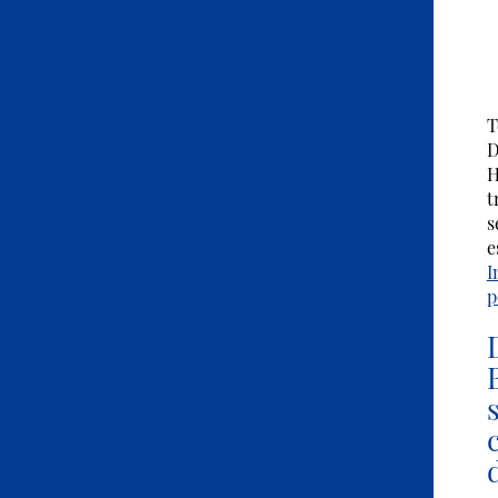
T
D
H
t
s
e
I
p