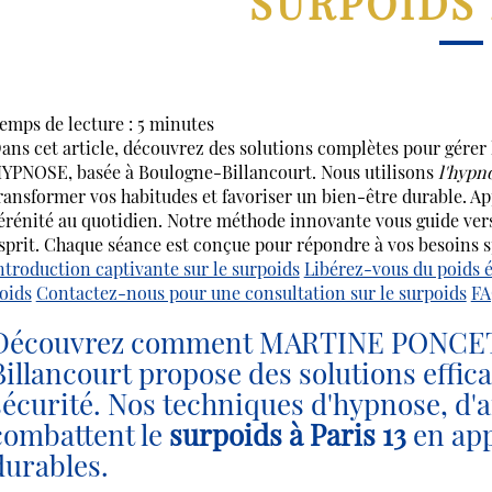
SURPOIDS 
emps de lecture : 5 minutes
ans cet article, découvrez des solutions complètes pour gérer
YPNOSE, basée à Boulogne-Billancourt. Nous utilisons
l'hypn
ransformer vos habitudes et favoriser un bien-être durable. A
érénité au quotidien. Notre méthode innovante vous guide ver
sprit. Chaque séance est conçue pour répondre à vos besoins s
ntroduction captivante sur le surpoids
Libérez-vous du poids 
oids
Contactez-nous pour une consultation sur le surpoids
FA
Découvrez comment MARTINE PONCET
Billancourt propose des solutions effic
sécurité. Nos techniques d'hypnose, d'a
combattent le
surpoids à Paris 13
en ap
durables.