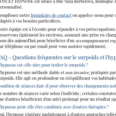
ONCET HYPNOSE est située à Rue Nina Berberova, Boulogne-Bill
ersonnalisé.
emplissez notre
formulaire de contact
ou appelez-nous pour ob
daptés à vos besoins particuliers.
otre équipe est à l'écoute pour répondre à vos préoccupations 
esservons également les environs, assurant une prise en charg
ous dès aujourd'hui pour bénéficier d'un
accompagnement exp
ar téléphone ou par email pour vous assister rapidement.
AQ - Questions fréquentes sur le surpoids et l'hy
'hypnose est-elle sûre pour traiter le surpoids ?
'hypnose est une méthode
fiable et non invasive
, pratiquée pa
urpoids. Elle agit en profondeur en rééquilibrant vos habitudes
ombien de séances faut-il pour observer des changements not
e nombre de séances varie selon l'individu ; certains constate
ue d'autres bénéficient d'un suivi prolongé pour un résultat op
'hypnose peut-elle être combinée avec d'autres thérapies ?
ui, l'hypnose s'intègre parfaitement à d'autres approches telle