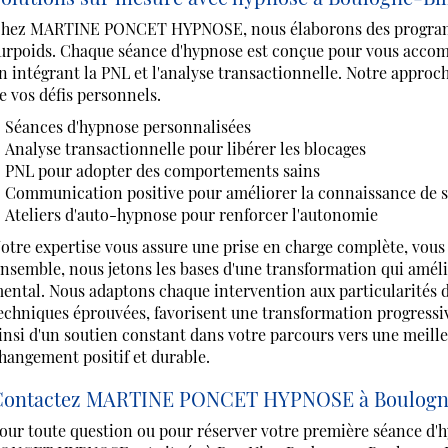
hez MARTINE PONCET HYPNOSE, nous élaborons des programme
urpoids. Chaque séance d'hypnose est conçue pour vous acco
n intégrant la PNL et l'analyse transactionnelle. Notre approc
e vos défis personnels.
Séances d'hypnose personnalisées
Analyse transactionnelle pour libérer les blocages
PNL pour adopter des comportements sains
Communication positive pour améliorer la connaissance de s
Ateliers d'auto-hypnose pour renforcer l'autonomie
otre expertise vous assure une prise en charge complète, vous 
nsemble, nous jetons les bases d'une transformation qui améli
ental. Nous adaptons chaque intervention aux particularités d
echniques éprouvées, favorisent une transformation progressiv
insi d'un soutien constant dans votre parcours vers une meille
hangement positif et durable.
ontactez MARTINE PONCET HYPNOSE à Boulogne-B
our toute question ou pour réserver votre première séance d'