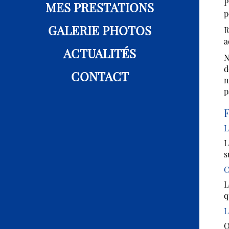
P
MES PRESTATIONS
p
GALERIE PHOTOS
R
a
ACTUALITÉS
N
d
CONTACT
n
p
F
L
L
s
C
L
q
L
O