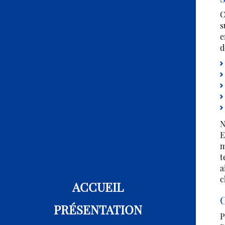
C
s
e
d
N
E
m
t
a
c
ACCUEIL
C
PRÉSENTATION
P