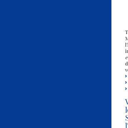
T
M
l
i
e
d
v