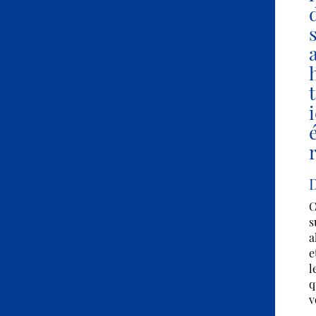
D
C
s
a
e
l
q
v