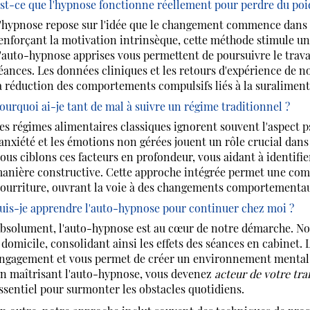
st-ce que l'hypnose fonctionne réellement pour perdre du poi
'hypnose repose sur l'idée que le changement commence dans l
enforçant la motivation intrinsèque, cette méthode stimule u
'auto-hypnose apprises vous permettent de poursuivre le travai
éances. Les données cliniques et les retours d'expérience de n
a réduction des comportements compulsifs liés à la suraliment
ourquoi ai-je tant de mal à suivre un régime traditionnel ?
es régimes alimentaires classiques ignorent souvent l'aspect p
'anxiété et les émotions non gérées jouent un rôle crucial dan
ous ciblons ces facteurs en profondeur, vous aidant à identifie
anière constructive. Cette approche intégrée permet une comp
ourriture, ouvrant la voie à des changements comportementau
uis-je apprendre l'auto-hypnose pour continuer chez moi ?
bsolument, l'auto-hypnose est au cœur de notre démarche. Nou
 domicile, consolidant ainsi les effets des séances en cabinet. 
ngagement et vous permet de créer un environnement mental pro
n maîtrisant l'auto-hypnose, vous devenez
acteur de votre tr
ssentiel pour surmonter les obstacles quotidiens.