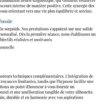
grammation neuro-linguistique, qui viennent renforcer
iscours interne de manière positive. Cette synergie des
us orientant vers une vie plus équilibrée et sereine.
éussie
e surpoids. Nos prestations s'appuient sur une solide
ersonnalisé. Dès la première séance, nous établissons un
objectifs
réalistes et motivants
.
rsonnelle
lusieurs techniques complémentaires. L'intégration de
 croyances limitantes, tandis que l'hypnose facilite une
ttons un point d'honneur à vous fournir un
el et une amélioration tangible de votre silhouette.
ain, durable et en harmonie avec vos aspirations