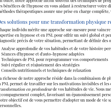
n outre, notre approche inclut souvent des techniques de pro
es bénéfices de l'hypnose en vous aidant à restructurer votre d
éthodes thérapeutiques assure une prise en charge complète, vo
es solutions pour une transformation physique r
haque individu mérite une approche sur-mesure pour vaincre l
xpertise en hypnose et en PNL pour offrir un suivi global et p
iagnostic précis de votre situation, permettant de définir des 
Analyse approfondie de vos habitudes et de votre histoire pe
Séances d'hypnose et d'auto-hypnose adaptées
Techniques de PNL pour reprogrammer vos comportements
Suivi régulier et réajustement des stratégies
Conseils nutritionnels et techniques de relaxation
a richesse de notre approche réside dans la combinaison de p
a PNL permet de travailler sur les motivations invisibles et les
ransformation en profondeur
de vos habitudes de vie. Nous me
ccompagnement complet, favorisant un épanouissement personn
otre objectif est de vous permettre d'adopter un mode de vie s
ersonnelles.