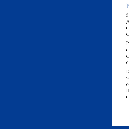
P
S
p
e
d
P
a
d
d
E
v
c
H
d