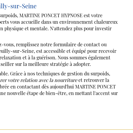
illy-sur-Seine
le surpoids, MARTINE PONCET HYPNOSE est votre
perts vous accueille dans un environnement chaleureux
n physique et mentale. N'attendez plus pour investir
vous, remplissez notre formulaire de contact ou
illy-sur-Seine, est accessible et équipé pour recevoir
relaxation et à la guérison. Nous sommes également
eiller sur la meilleure stratégie à adopter.
ble. Grâce à nos techniques de gestion du surpoids,
rer votre relation avec la nourriture
et retrouver la
uilibrée en contactant dès aujourd'hui MARTINE PONCET
ne nouvelle étape de bien-être, en mettant l'accent sur