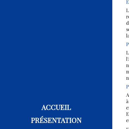
E
L
r
d
s
l
P
L
l
n
m
n
P
A
à
ACCUEIL
e
E
PRÉSENTATION
e