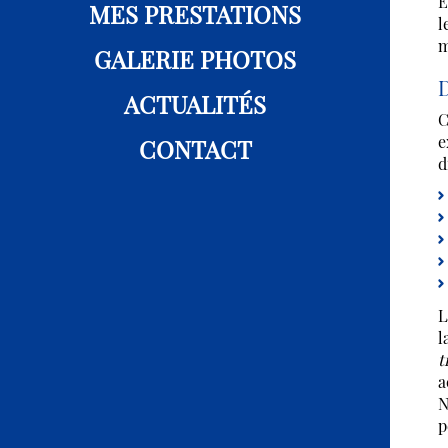
E
MES PRESTATIONS
l
m
GALERIE PHOTOS
D
ACTUALITÉS
C
e
CONTACT
d
L
l
t
a
N
p