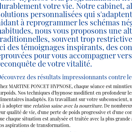
durablement votre vie. Notre cabinet, al
solutions personnalisées qui s'adaptent
aidant à reprogrammer les schémas néga
habitudes, nous vous proposons une alt
traditionnelles, souvent trop restricti
ici des témoignages inspirants, des con
éprouvées pour vous accompagner ver
reconquête de votre vitalité.
écouvrez des résultats impressionnants contre le
hez MARTINE PONCET HYPNOSE, chaque séance est minutieusem
urpoids. Nos techniques d'hypnose modifient en profondeur l
limentaires inadaptés. En travaillant sur votre subconscient, 
t à adopter une
relation saine avec la nourriture
. De nombreux 
eur qualité de vie, d'une perte de poids progressive et d'une c
ue chaque situation est analysée et traitée avec la plus grande 
os aspirations de transformation.