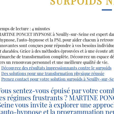
SURPOIDS N
emps de lecture : 4 minutes
ARTINE PONCET HYPNOSE à Neuilly-sur-Seine est expert dans
'hypnose, l'auto-hypnose et la PNL pour aider chacun à retrou
nnovantes sont conçues pour répondre à vos besoins individuel
t durables
. Grâce à des méthodes éprouvées et à une écoute a
émarche de transformation complète. Découvrez un espace dédié
ers un renouveau personnel et une meilleure qualité de vie.
Découvrez des résultats impressionnants contre le surpoids
Des solutions pour une transformation physique réussie
Prenez contact pour votre solution surpoids à Neuilly-sur-Se
Vous sentez-vous épuisé par votre comb
les régimes frustrants ? MARTINE PO
Seine vous invite à explorer une approc
l'auto-hypnose et la programmation ne