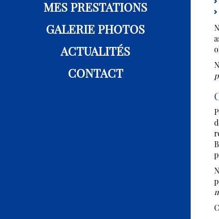
MES PRESTATIONS
GALERIE PHOTOS
N
a
ACTUALITÉS
o
N
CONTACT
p
C
P
d
r
B
p
N
p
m
C