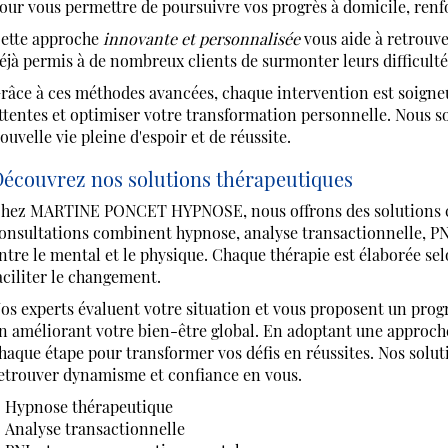
our vous permettre de poursuivre vos progrès à domicile, renfo
ette approche
innovante et personnalisée
vous aide à retrouver
éjà permis à de nombreux clients de surmonter leurs difficulté
râce à ces méthodes avancées, chaque intervention est soign
ttentes et optimiser votre transformation personnelle. Nous 
ouvelle vie pleine d'espoir et de réussite.
écouvrez nos solutions thérapeutiques
hez MARTINE PONCET HYPNOSE, nous offrons des solutions co
onsultations combinent hypnose, analyse transactionnelle, PNL
ntre le mental et le physique. Chaque thérapie est élaborée sel
aciliter le changement.
os experts évaluent votre situation et vous proposent un pr
n améliorant votre bien-être global. En adoptant une appro
haque étape pour transformer vos défis en réussites. Nos solut
etrouver dynamisme et confiance en vous.
Hypnose thérapeutique
Analyse transactionnelle