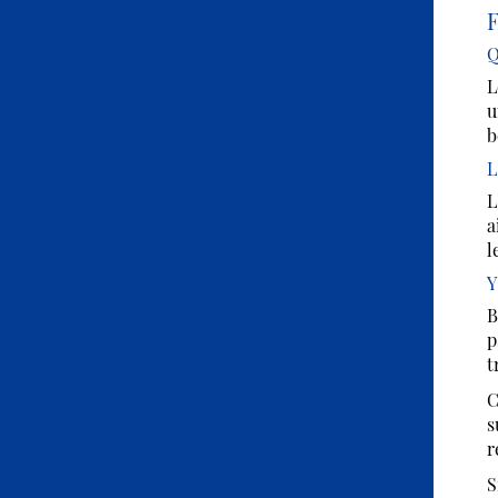
Q
L
u
b
L
L
a
l
Y
B
p
t
C
s
r
S