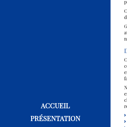
p
C
d
G
a
n
D
C
c
e
f
N
e
c
ACCUEIL
r
PRÉSENTATION