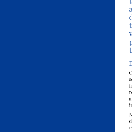
D
C
s
f
r
a
i
N
d
r