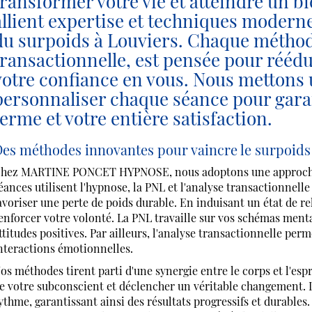
transformer votre vie et atteindre un bi
allient expertise et techniques moderne
du surpoids à Louviers. Chaque méthode
transactionnelle, est pensée pour rééd
votre confiance en vous. Nous mettons 
personnaliser chaque séance pour garan
terme et votre entière satisfaction.
es méthodes innovantes pour vaincre le surpoids
hez MARTINE PONCET HYPNOSE, nous adoptons une approc
éances utilisent l'hypnose, la PNL et l'analyse transactionnel
avoriser une perte de poids durable. En induisant un état de re
enforcer votre volonté. La PNL travaille sur vos schémas menta
ttitudes positives. Par ailleurs, l'analyse transactionnelle p
nteractions émotionnelles.
os méthodes tirent parti d'une synergie entre le corps et l'esp
e votre subconscient et déclencher un véritable changement. L
ythme, garantissant ainsi des résultats progressifs et durabl