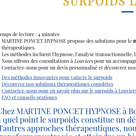
SURPOIDS 
emps de lecture : 4 minutes
MARTINE PONCET HYPNOSE propose des solutions pour le
s
thérapeutiques.
Les méthodes incluent l'hypnose, l'analyse transactionnelle, 
Nous offrons des consultations à
Louviers
pour un accompagne
Contactez-nous pour un devis personnalisé et découvrez nos 
Des méthodes innovantes pour vaincre le surpoids
Découvrez nos solutions thérapeutiques complètes
Contactez-nous pour en savoir plus sur le surpoids à Louvier
FAQ et conseils pratiques
Chez MARTINE PONCET HYPNOSE à Boul
à quel point le surpoids constitue un dé
d'autres approches thérapeutiques, n