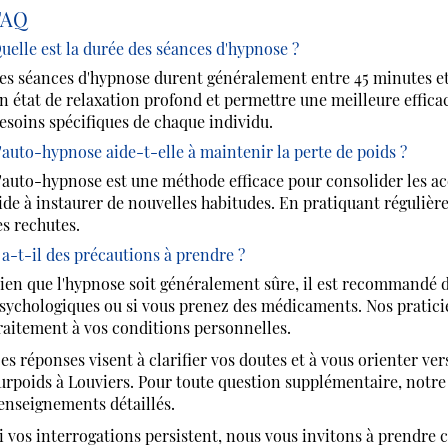
FAQ
uelle est la durée des séances d'hypnose ?
es séances d'hypnose durent généralement entre 45 minutes et
n état de relaxation profond et permettre une meilleure efficac
esoins spécifiques de chaque individu.
'auto-hypnose aide-t-elle à maintenir la perte de poids ?
'auto-hypnose est une méthode efficace pour consolider les acq
ide à instaurer de nouvelles habitudes. En pratiquant réguliè
es rechutes.
 a-t-il des précautions à prendre ?
ien que l'hypnose soit généralement sûre, il est recommandé d
sychologiques ou si vous prenez des médicaments. Nos pratici
raitement à vos conditions personnelles.
es réponses visent à clarifier vos doutes et à vous orienter ve
urpoids à Louviers. Pour toute question supplémentaire, notre 
enseignements détaillés.
i vos interrogations persistent, nous vous invitons à prendre c