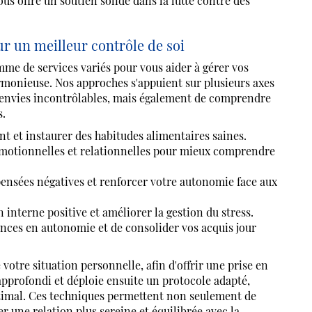
us offre un soutien solide dans la lutte contre des
r un meilleur contrôle de soi
de services variés pour vous aider à gérer vos
rmonieuse. Nos approches s'appuient sur plusieurs axes
envies incontrôlables, mais également de comprendre
s.
 et instaurer des habitudes alimentaires saines.
émotionnelles et relationnelles pour mieux comprendre
ensées négatives et renforcer votre autonomie face aux
nterne positive et améliorer la gestion du stress.
ances en autonomie et de consolider vos acquis jour
otre situation personnelle, afin d'offrir une prise en
 approfondi et déploie ensuite un protocole adapté,
ptimal. Ces techniques permettent non seulement de
 une relation plus sereine et équilibrée avec la