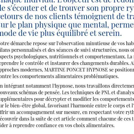
de s'écouter et de trouver son propre ry
retours de nos clients témoignent de tr
sur le plan physique que mental, perme
mode de vie plus équilibré et serein.
otre démarche repose sur l'observation minutieuse de vos hab
ilans personnalisés et des séances de suivi structurées, nous 
spects psychologiques, nutritionnels et comportementaux. La re
eprendre le contrôle et instaurer des changements durables. 
pproches modernes, MARTINE PONCET HYPNOSE se positionne 
ontre les comportements alimentaires problématiques.
n intégrant notamment l'hypnose, nous travaillons directemen
ouveaux schémas de pensée. Les techniques de PNL et d'analyse
upplémentaires pour décrypter et modifier les comportements 
ur le bien-être global, favorisant l'harmonie entre le corps et
ffrir un accompagnement sur mesure, en respectant votre ryth
écouvrir dans la suite de cet article comment chacune de ces 
ider à reprendre confiance en vos choix alimentaires.