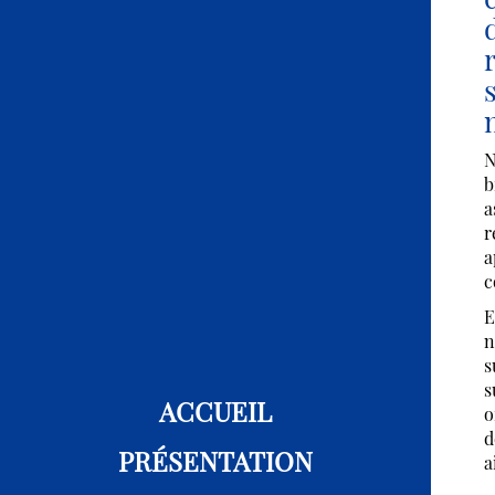
N
b
a
r
a
c
E
n
s
s
ACCUEIL
o
d
PRÉSENTATION
a