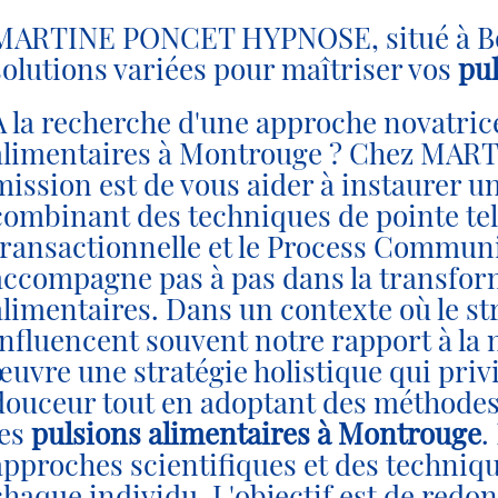
MARTINE PONCET HYPNOSE, situé à Bou
solutions variées pour maîtriser vos
pu
À la recherche d'une approche novatric
alimentaires à Montrouge ? Chez MA
mission est de vous aider à instaurer u
combinant des techniques de pointe tell
transactionnelle et le Process Communi
accompagne pas à pas dans la transfo
alimentaires. Dans un contexte où le st
influencent souvent notre rapport à la
œuvre une stratégie holistique qui priv
douceur tout en adoptant des méthodes
les
pulsions alimentaires à Montrouge
.
approches scientifiques et des techniqu
chaque individu. L'objectif est de redon