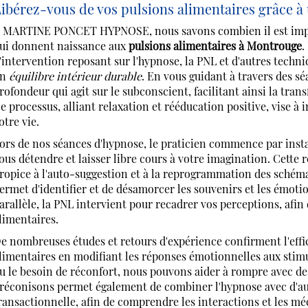
ibérez-vous de vos pulsions alimentaires grâce à
 MARTINE PONCET HYPNOSE, nous savons combien il est impo
ui donnent naissance aux
pulsions alimentaires à Montrouge
.
'intervention reposant sur l'hypnose, la PNL et d'autres tech
un
équilibre intérieur durable
. En vous guidant à travers des s
rofondeur qui agit sur le subconscient, facilitant ainsi la t
e processus, alliant relaxation et rééducation positive, vise à
otre vie.
ors de nos séances d'hypnose, le praticien commence par ins
ous détendre et laisser libre cours à votre imagination. Cette 
ropice à l'auto-suggestion et à la reprogrammation des schéma
ermet d'identifier et de désamorcer les souvenirs et les émoti
arallèle, la PNL intervient pour recadrer vos perceptions, afin
limentaires.
e nombreuses études et retours d'expérience confirment l'effic
limentaires en modifiant les réponses émotionnelles aux stimu
u le besoin de réconfort, nous pouvons aider à rompre avec de
réconisons permet également de combiner l'hypnose avec d'aut
ransactionnelle, afin de comprendre les interactions et les mé