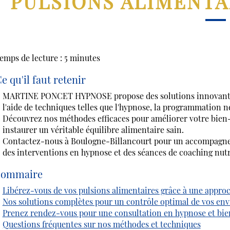
PULSIONS ALIMENT
emps de lecture : 5 minutes
e qu'il faut retenir
MARTINE PONCET HYPNOSE propose des solutions innovante
l'aide de techniques telles que l'hypnose, la programmation n
Découvrez nos méthodes efficaces pour améliorer votre bien-ê
instaurer un véritable équilibre alimentaire sain.
Contactez-nous à Boulogne-Billancourt pour un accompagnem
des interventions en hypnose et des séances de coaching nutr
Sommaire
Libérez-vous de vos pulsions alimentaires grâce à une approc
Nos solutions complètes pour un contrôle optimal de vos env
Prenez rendez-vous pour une consultation en hypnose et bie
Questions fréquentes sur nos méthodes et techniques