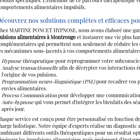
esoins spécifiques. L'ensemble de ce parcours thérapeutique vo
omportements alimentaires impulsifs.
écouvrez nos solutions complètes et efficaces pou
hez MARTINE PONCET HYPNOSE, nous avons élaboré une gamme 
ulsions alimentaires à Montrouge
et instaurer une vie plus ha
omplémentaires qui permettent non seulement de réduire les 
es mécanismes sous-jacents à vos comportements alimentaire
Hypnose thérapeutique
pour reprogrammer votre subconscient
Analyse transactionnelle
afin de décrypter vos interactions 
l'origine de vos pulsions.
Programmation neuro-linguistique (PNL)
pour recadrer vos p
envies alimentaires.
Process Communication
pour développer une communication i
Auto-hypnose
qui vous permet d'intégrer les bienfaits des sé
après jour.
haque service est conçu pour être personnalisé en fonction de v
harge holistique. Notre équipe d'experts réalise un diagnostic
ombinant différents outils thérapeutiques pour un résultat o
iminuer les impulsions alimentaires mais également d'instaurer