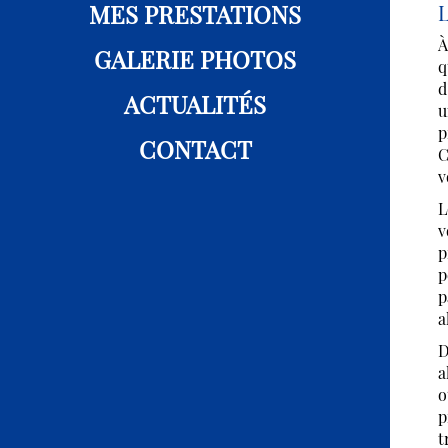
MES PRESTATIONS
L
À
GALERIE PHOTOS
q
d
ACTUALITÉS
p
CONTACT
C
v
L
v
p
p
p
a
D
a
o
p
t