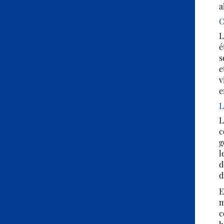
a
C
L
é
s
e
v
e
L
L
c
g
l
d
d
E
m
c