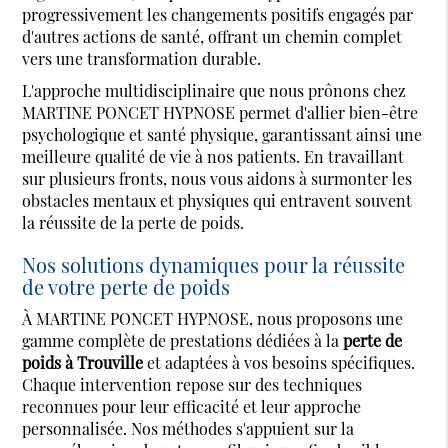
progressivement les changements positifs engagés par
d'autres actions de santé, offrant un chemin complet
vers une transformation durable.
L'approche multidisciplinaire que nous prônons chez
MARTINE PONCET HYPNOSE permet d'allier bien-être
psychologique et santé physique, garantissant ainsi une
meilleure qualité de vie à nos patients. En travaillant
sur plusieurs fronts, nous vous aidons à surmonter les
obstacles mentaux et physiques qui entravent souvent
la réussite de la perte de poids.
Nos solutions dynamiques pour la réussite
de votre perte de poids
À MARTINE PONCET HYPNOSE, nous proposons une
gamme complète de prestations dédiées à la
perte de
poids à Trouville
et adaptées à vos besoins spécifiques.
Chaque intervention repose sur des techniques
reconnues pour leur efficacité et leur approche
personnalisée. Nos méthodes s'appuient sur la