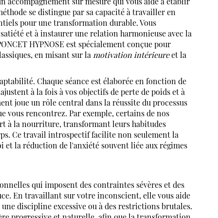
'un accompagnement sur mesure qui vous aide à établir
méthode se distingue par sa capacité à travailler en
entiels pour une transformation durable. Vous
 satiété et à instaurer une relation harmonieuse avec la
E PONCET HYPNOSE est spécialement conçue pour
lassiques, en misant sur la
motivation intérieure
et la
daptabilité. Chaque séance est élaborée en fonction de
ajustent à la fois à vos objectifs de perte de poids et à
nt joue un rôle central dans la réussite du processus
que vous rencontrez. Par exemple, certains de nos
t à la nourriture, transformant leurs habitudes
s. Ce travail introspectif facilite non seulement la
i et la réduction de l'anxiété souvent liée aux régimes
onnelles qui imposent des contraintes sévères et des
ce. En travaillant sur votre inconscient, elle vous aide
ne discipline excessive ou à des restrictions brutales.
e progressive et naturelle, afin que la transformation