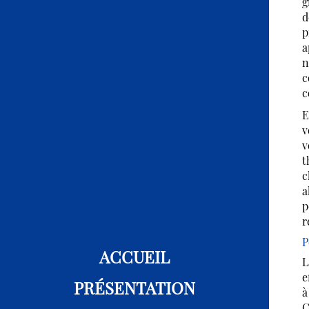
g
d
p
a
n
c
c
E
v
v
t
c
a
p
r
P
ACCUEIL
L
e
PRÉSENTATION
à
C