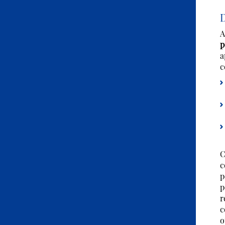
D
A
p
a
c
C
c
p
p
r
c
o