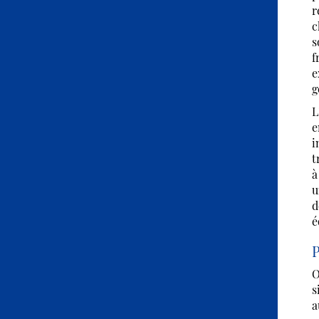
r
c
s
f
e
g
L
e
i
t
à
u
d
é
P
O
s
a