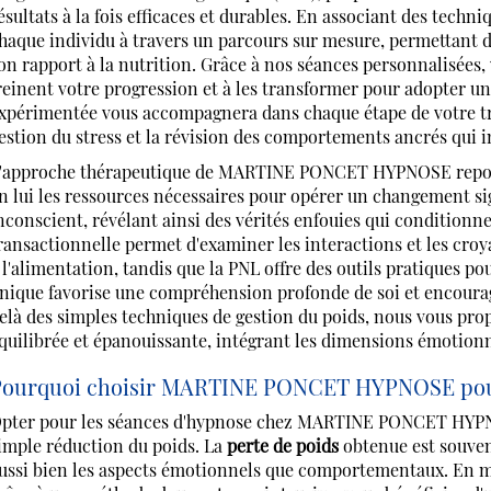
ésultats à la fois efficaces et durables. En associant des techn
haque individu à travers un parcours sur mesure, permettant d
on rapport à la nutrition. Grâce à nos séances personnalisées
reinent votre progression et à les transformer pour adopter un 
xpérimentée vous accompagnera dans chaque étape de votre tr
estion du stress et la révision des comportements ancrés qui i
'approche thérapeutique de MARTINE PONCET HYPNOSE repose
n lui les ressources nécessaires pour opérer un changement sig
nconscient, révélant ainsi des vérités enfouies qui conditionn
ransactionnelle permet d'examiner les interactions et les cr
 l'alimentation, tandis que la PNL offre des outils pratiques 
nique favorise une compréhension profonde de soi et encourag
elà des simples techniques de gestion du poids, nous vous pr
quilibrée et épanouissante, intégrant les dimensions émotionn
ourquoi choisir MARTINE PONCET HYPNOSE pour 
pter pour les séances d'hypnose chez MARTINE PONCET HYPNO
imple réduction du poids. La
perte de poids
obtenue est souven
ussi bien les aspects émotionnels que comportementaux. En m