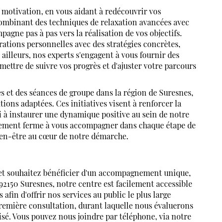
 motivation, en vous aidant à redécouvrir vos
combinant des techniques de relaxation avancées avec
e pas à pas vers la réalisation de vos objectifs.
ations personnelles avec des stratégies concrètes,
ailleurs, nos experts s'engagent à vous fournir des
mettre de suivre vos progrès et d'ajuster votre parcours
s et des séances de groupe dans la région de Suresnes,
ions adaptées. Ces initiatives visent à renforcer la
i à instaurer une dynamique positive au sein de notre
ement ferme à vous accompagner dans chaque étape de
ien-être au cœur de notre démarche.
t souhaitez bénéficier d'un accompagnement unique,
150 Suresnes, notre centre est facilement accessible
in d'offrir nos services au public le plus large
remière consultation, durant laquelle nous évaluerons
isé. Vous pouvez nous joindre par téléphone, via notre