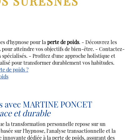
DS SURESNES
es d'hypnose pour la
perte de poids
. - Découvrez les
L pour atteindre vos objectifs de bien-être. - Contactez-
spécialisés. - Profitez d'une approche holistique et
lisé pour transformer durablement vos habitudes.
e de poids ?
oids
res avec MARTINE PONCET
cace et durable
a transformation personnelle repose sur un
basée sur l'hypnose, l'analyse transactionnelle et la
nnovante dédiée à la perte de poids, assurant des