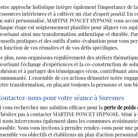
otre approche holistique intègre également l'importance de la
essources intérieures et à cultiver un
état d'esprit positif
. En 
n suivi personnalisé, MARTINE PONCET HYPNOSE vous accompagn
haque étape est soigneusement planifiée pour aligner vos aspir
avorisant ainsi une transformation authentique et durable. Par 
onseils pratiques et des outils d'auto-évaluation pour vous per
n fonction de vos réussites et de vos défis spécifiques.
e plus, nous organisons régulièrement des ateliers thématique
avorisant l'échange d'expériences et la co-construction de solut
ohésion et à partager des témoignages vécus, contribuant ains
ommunauté. L'ensemble de ces actions démontre notre engag
otre transformation, en plaçant toujours la personne et son b
ontactez-nous pour votre séance à Suresnes
i vous recherchez une solution efficace pour la
perte de poids
e
'hésitez pas à contacter MARTINE PONCET HYPNOSE. Situé à 92
t nous intervenons également dans les communes avoisinantes af
ossible. Nous vous invitons à prendre rendez-vous pour une p
nsemble vos objectifs et établirons un plan d'action personnal