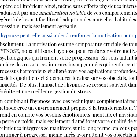
'opère de l'intérieur. Ainsi, même sans efforts physiques inte
raduisent par une
amélioration notable
de vos comportements a
égèreté de l'esprit facilitent l'adoption des nouvelles habitud
ccessible, mais également agréable.
'hypnose peut-elle aussi aider à renforcer la motivation pour 
bsolument. La motivation est une composante cruciale de t
YPNOSE, nous utilisons l'hypnose pour renforcer votre motiva
sychologiques qui freinent votre progression. En vous aidant 
umière des ressources internes insoupçonnées qui renforcent v
rocessus harmonieux et aligné avec vos aspirations profondes
es défis quotidiens et à demeurer focalisé sur vos objectifs, t
apacités. De plus, l'impact de l'hypnose se ressent souvent dan
érénité et une meilleure gestion du stress.
n combinant l'hypnose avec des techniques complémentaires tel
éthode crée un environnement propice à la transformation. 
rend en compte vos besoins émotionnels, mentaux et physiques
a perte de poids, mais également d'améliorer votre qualité de v
echniques intégrées se manifeste sur le long terme, en vous pe
ontinuer à progresser même après avoir atteint vos objectifs in