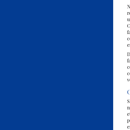
N
r
u
C
f
c
e
D
f
c
c
v
C
S
n
e
p
e