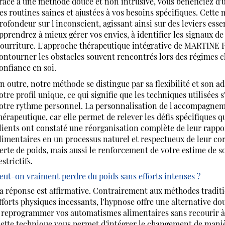
râce à une méthode douce et non intrusive, vous bénéficiez d
es routines saines et ajustées à vos besoins spécifiques. Cette 
rofondeur sur l'inconscient, agissant ainsi sur des leviers ess
pprendrez à mieux gérer vos envies, à identifier les signaux de
ourriture. L'approche thérapeutique intégrative de MARTIN
ontourner les obstacles souvent rencontrés lors des régimes c
onfiance en soi.
n outre, notre méthode se distingue par sa flexibilité et son a
otre profil unique, ce qui signifie que les techniques utilisées s'
otre rythme personnel. La personnalisation de l'accompagneme
hérapeutique, car elle permet de relever les défis spécifiques 
lients ont constaté une réorganisation complète de leur rappor
limentaires en un processus naturel et respectueux de leur corp
erte de poids, mais aussi le renforcement de votre estime de so
estrictifs.
eut-on vraiment perdre du poids sans efforts intenses ?
a réponse est affirmative. Contrairement aux méthodes traditi
fforts physiques incessants, l'hypnose offre une alternative dou
 reprogrammer vos automatismes alimentaires sans recourir à u
ette technique vous permet d'intégrer le changement de manièr