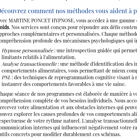
écouvrez comment nos méthodes vous aident à p
vec MARTINE PONCET HYPNOSE, vous accédez à une gamme co
oids
. Nos services sont conçus pour répondre aux défis conte
pproches complémentaires et personnalisées. Chaque méthode r
ompréhension profonde des mécanismes psychologiques qui inf
Hypnose personnalisée
: une introspection guidée qui perme
limitants relatifs à l'alimentation.
Analyse transactionnelle
: une méthode d'identification des 
comportements alimentaires, vous permettant de mieux comp
PNL
: des techniques de reprogrammation cognitive visant à r
instaurer des comportements favorables à une vie saine.
haque séance de nos programmes est élaborée de manière à vou
ompréhension complète de vos besoins individuels. Nous accor
ercevez votre alimentation et aux obstacles internes qui peuve
ouvez explorer les causes profondes de vos comportements a
espectueuse de votre rythme naturel. L'analyse transactionnelle
ommunication internes qui influencent négativement votre rap
utils concrets pour modifier durablement ces schémas.