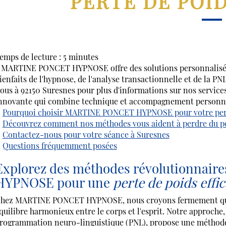
PERTE DE POI
emps de lecture : 5 minutes
 MARTINE PONCET HYPNOSE offre des solutions personnalisé
ienfaits de l'hypnose, de l'analyse transactionnelle et de la PN
ous à 92150 Suresnes pour plus d'informations sur nos services 
nnovante qui combine technique et accompagnement personna
Pourquoi choisir MARTINE PONCET HYPNOSE pour votre pert
Découvrez comment nos méthodes vous aident à perdre du p
Contactez-nous pour votre séance à Suresnes
Questions fréquemment posées
Explorez des méthodes révolutionnai
HYPNOSE pour une
perte de poids effi
hez MARTINE PONCET HYPNOSE, nous croyons fermement que l
quilibre harmonieux entre le corps et l'esprit. Notre approche, 
rogrammation neuro-linguistique (PNL), propose une méthode i