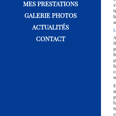
MES PRESTATIONS
s
t
GALERIE PHOTOS
l
a
ACTUALITÉS
L
CONTACT
A
H
p
l
p
l
c
s
E
m
p
l
t
c