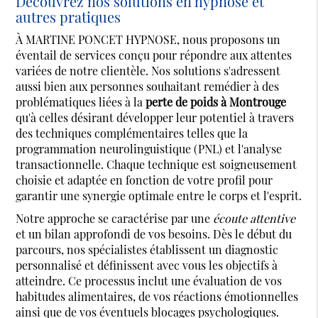
Découvrez nos solutions en hypnose et
autres pratiques
À MARTINE PONCET HYPNOSE, nous proposons un
éventail de services conçu pour répondre aux attentes
variées de notre clientèle. Nos solutions s'adressent
aussi bien aux personnes souhaitant remédier à des
problématiques liées à la
perte de poids à Montrouge
qu'à celles désirant développer leur potentiel à travers
des techniques complémentaires telles que la
programmation neurolinguistique (PNL) et l'analyse
transactionnelle. Chaque technique est soigneusement
choisie et adaptée en fonction de votre profil pour
garantir une synergie optimale entre le corps et l'esprit.
Notre approche se caractérise par une
écoute attentive
et un bilan approfondi de vos besoins. Dès le début du
parcours, nos spécialistes établissent un diagnostic
personnalisé et définissent avec vous les objectifs à
atteindre. Ce processus inclut une évaluation de vos
habitudes alimentaires, de vos réactions émotionnelles
ainsi que de vos éventuels blocages psychologiques.