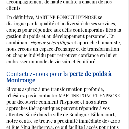
accompagnement de haute qualité à chacun de nos
clients.
En définitive, MARTINE PONCET HYPNOSE se
distingue par la qualité et la diversité de ses services,
conçus pour répondre aux défis contemporains liés à la
gestion du poids et au développement personnel. En
combinant
rigueur scientifique
et approche humaniste,
nous créons un espace d'échange et de transformation
où chaque individu peut retrouver confiance en lui et
embrasser un mode de vie sain et équilibré.
Contactez-nous pour la
perte de poids à
Montrouge
Si vous aspirez à une transformation profonde,
n'hésitez pas à contacter MARTINE PONCET HYPNOSE
pour découvrir comment l'hypnose et nos autres
approches thérapeutiques peuvent répondre à vos
attentes. Situé dans la ville de Boulogne-Billancourt,
notre centre se trouve à proximité immédiate de 92100
et Rue Nina Berberova, ce qui facilite l'accès pour tous