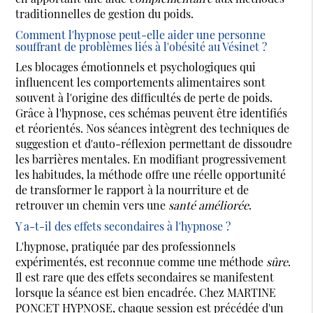
traditionnelles de gestion du poids.
Comment l'hypnose peut-elle aider une personne
souffrant de problèmes liés à l'obésité au Vésinet ?
Les blocages émotionnels et psychologiques qui
influencent les comportements alimentaires sont
souvent à l'origine des difficultés de perte de poids.
Grâce à l'hypnose, ces schémas peuvent être identifiés
et réorientés. Nos séances intègrent des techniques de
suggestion et d'auto-réflexion permettant de dissoudre
les barrières mentales. En modifiant progressivement
les habitudes, la méthode offre une réelle opportunité
de transformer le rapport à la nourriture et de
retrouver un chemin vers une
santé améliorée
.
Y a-t-il des effets secondaires à l'hypnose ?
L'hypnose, pratiquée par des professionnels
expérimentés, est reconnue comme une méthode
sûre
.
Il est rare que des effets secondaires se manifestent
lorsque la séance est bien encadrée. Chez MARTINE
PONCET HYPNOSE, chaque session est précédée d'un