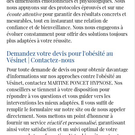
des dimensions émotionnelles et physiologiques. Nous
nous appuyons sur des protocoles éprouvés et sur une
écoute attentive
pour garantir des résultats concrets et
mesurables, tout en instaurant une relation de
confiance et de bienveillance. Nous nous engageons à
évoluer constamment pour offrir des solutions toujours
plus adaptées à votre réussite.
Demandez votre devis pour l'obésité au
Vésinet | Contactez-nous
Pour toute demande de devis ou pour obtenir davantage
d'informations sur nos approches contre l'obésité au
Vésinet, contactez MARTINE PONCET HYPNOSE. Nos
conseillers se tiennent à votre disposition pour
répondre à vos questions et vous guider vers les
interventions les mieux adaptées. Il vous suffit de
remplir le formulaire sur notre site ou de nous appeler
directement. Nous mettons un point d'honneur à
fournir un service
réactif et personnalisé
, garantissant
ainsi votre satisfaction et un suivi optimal de votre