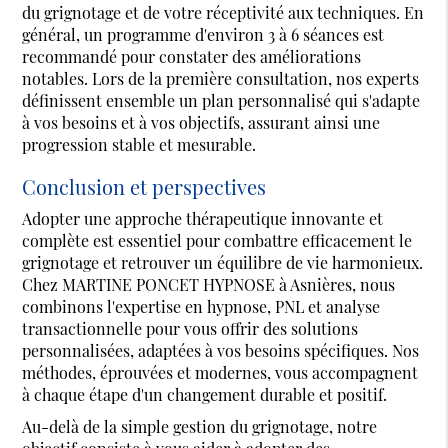
du grignotage et de votre réceptivité aux techniques. En
général, un programme d'environ 3 à 6 séances est
recommandé pour constater des améliorations
notables. Lors de la première consultation, nos experts
définissent ensemble un plan personnalisé qui s'adapte
à vos besoins et à vos objectifs, assurant ainsi une
progression stable et mesurable.
Conclusion et perspectives
Adopter une approche thérapeutique innovante et
complète est essentiel pour combattre efficacement le
grignotage et retrouver un équilibre de vie harmonieux.
Chez MARTINE PONCET HYPNOSE à Asnières, nous
combinons l'expertise en hypnose, PNL et analyse
transactionnelle pour vous offrir des solutions
personnalisées, adaptées à vos besoins spécifiques. Nos
méthodes, éprouvées et modernes, vous accompagnent
à chaque étape d'un changement durable et positif.
Au-delà de la simple gestion du grignotage, notre