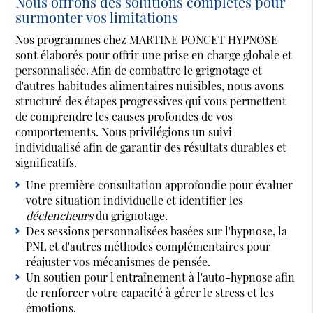
Nous offrons des solutions complètes pour
surmonter vos limitations
Nos programmes chez MARTINE PONCET HYPNOSE
sont élaborés pour offrir une prise en charge globale et
personnalisée. Afin de combattre le grignotage et
d'autres habitudes alimentaires nuisibles, nous avons
structuré des étapes progressives qui vous permettent
de comprendre les causes profondes de vos
comportements. Nous privilégions un suivi
individualisé afin de garantir des résultats durables et
significatifs.
Une première consultation approfondie pour évaluer
votre situation individuelle et identifier les
déclencheurs
du grignotage.
Des sessions personnalisées basées sur l'hypnose, la
PNL et d'autres méthodes complémentaires pour
réajuster vos mécanismes de pensée.
Un soutien pour l'entraînement à l'auto-hypnose afin
de renforcer votre capacité à gérer le stress et les
émotions.