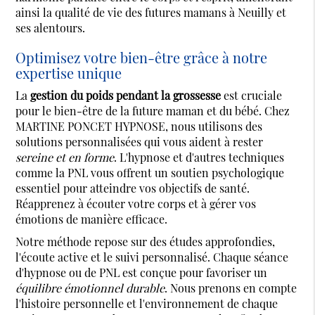
ainsi la qualité de vie des futures mamans à Neuilly et
ses alentours.
Optimisez votre bien-être grâce à notre
expertise unique
La
gestion du poids pendant la grossesse
est cruciale
pour le bien-être de la future maman et du bébé. Chez
MARTINE PONCET HYPNOSE, nous utilisons des
solutions personnalisées qui vous aident à rester
sereine et en forme
. L'hypnose et d'autres techniques
comme la PNL vous offrent un soutien psychologique
essentiel pour atteindre vos objectifs de santé.
Réapprenez à écouter votre corps et à gérer vos
émotions de manière efficace.
Notre méthode repose sur des études approfondies,
l'écoute active et le suivi personnalisé. Chaque séance
d'hypnose ou de PNL est conçue pour favoriser un
équilibre émotionnel durable
. Nous prenons en compte
l'histoire personnelle et l'environnement de chaque