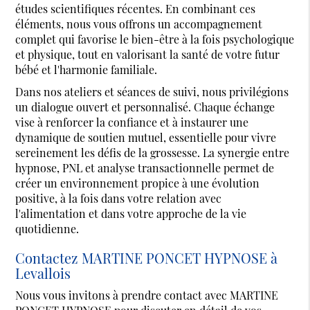
études scientifiques récentes. En combinant ces
éléments, nous vous offrons un accompagnement
complet qui favorise le bien-être à la fois psychologique
et physique, tout en valorisant la santé de votre futur
bébé et l'harmonie familiale.
Dans nos ateliers et séances de suivi, nous privilégions
un dialogue ouvert et personnalisé. Chaque échange
vise à renforcer la confiance et à instaurer une
dynamique de soutien mutuel, essentielle pour vivre
sereinement les défis de la grossesse. La synergie entre
hypnose, PNL et analyse transactionnelle permet de
créer un environnement propice à une évolution
positive, à la fois dans votre relation avec
l'alimentation et dans votre approche de la vie
quotidienne.
Contactez MARTINE PONCET HYPNOSE à
Levallois
Nous vous invitons à prendre contact avec MARTINE