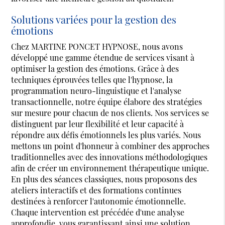
Solutions variées pour la gestion des
émotions
Chez MARTINE PONCET HYPNOSE, nous avons
développé une gamme étendue de services visant à
optimiser la gestion des émotions. Grâce à des
techniques éprouvées telles que l'hypnose, la
programmation neuro-linguistique et l'analyse
transactionnelle, notre équipe élabore des stratégies
sur mesure pour chacun de nos clients. Nos services se
distinguent par leur flexibilité et leur capacité à
répondre aux défis émotionnels les plus variés. Nous
mettons un point d'honneur à combiner des approches
traditionnelles avec des innovations méthodologiques
afin de créer un environnement thérapeutique unique.
En plus des séances classiques, nous proposons des
ateliers interactifs et des formations continues
destinées à renforcer l'autonomie émotionnelle.
Chaque intervention est précédée d'une analyse
approfondie, vous garantissant ainsi une solution