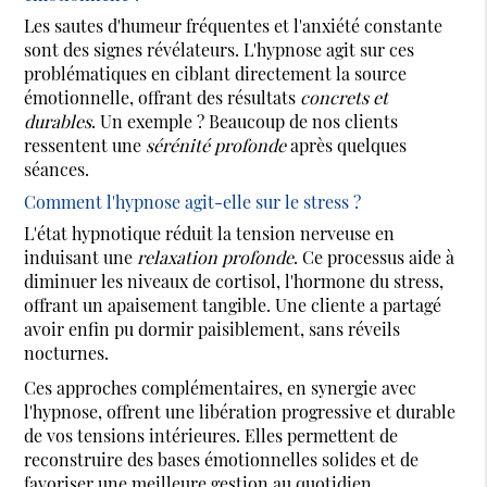
Les sautes d'humeur fréquentes et l'anxiété constante
sont des signes révélateurs. L'hypnose agit sur ces
problématiques en ciblant directement la source
émotionnelle, offrant des résultats
concrets et
durables
. Un exemple ? Beaucoup de nos clients
ressentent une
sérénité profonde
après quelques
séances.
Comment l'hypnose agit-elle sur le stress ?
L'état hypnotique réduit la tension nerveuse en
induisant une
relaxation profonde
. Ce processus aide à
diminuer les niveaux de cortisol, l'hormone du stress,
offrant un apaisement tangible. Une cliente a partagé
avoir enfin pu dormir paisiblement, sans réveils
nocturnes.
Ces approches complémentaires, en synergie avec
l'hypnose, offrent une libération progressive et durable
de vos tensions intérieures. Elles permettent de
reconstruire des bases émotionnelles solides et de
favoriser une meilleure gestion au quotidien.