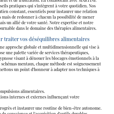
ement et de frustration. En collaborant avec MARTINE
ils pratiques qui s'intègrent à votre quotidien. Nos
tien constant, essentiels pour instaurer une relation
es mais de redonner à chacun la possibilité de mener
is un allié de votre santé. Notre expertise et notre
ournable dans le domaine des thérapies alimentaires.
traiter vos déséquilibres alimentaires
 approche globale et multidimensionnelle qui vise à
pose une palette variée de services thérapeutiques,
ypnose visant à dénouer les blocages émotionnels à la
os schémas mentaux, chaque méthode est soigneusement
mettons un point d'honneur à adapter nos techniques à
ompulsions alimentaires.
ons internes et externes influençant votre
rogrès et instaurer une routine de bien-être autonome.
 de conscience et l'acquisition d'outils durables.