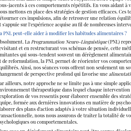
ous-jacents à ces comportements répétitifs. En vous aidant à 
ous mettons en place des stratégies de gestion efficaces. Ces 
étourner ces impulsions, afin de retrouver une relation équili
t s'appuie sur l'expérience acquise au fil de nombreuses inter
a PNL peut-elle aider à modifier les habitudes alimentaires ?
bsolument. La
Programmation Neuro-Linguistique
(PNL) repré
evisitant et en restructurant vos schémas de pensée, cette mét
imitantes qui sous-tendent souvent un dérèglement alimentaire
t de reformulation, la PNL permet de réorienter vos comportem
quilibrés. Ainsi, nos séances vous offrent non seulement un so
hangement de perspective profond qui favorise une
alimentat
ar ailleurs, notre approche ne se limite pas à une simple appli
nvironnement thérapeutique dans lequel chaque intervention es
'exploration de vos ressentis pour élaborer ensemble des straté
quipe, formée aux dernières innovations en matière de psycholo
laborer des plans d'action adaptés à votre situation individuel
ransactionnelle, nous nous assurons de traiter la totalité de v
sychologiques ou comportementales.