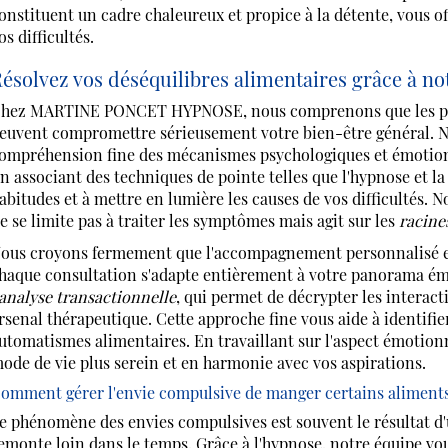
onstituent un cadre chaleureux et propice à la détente, vous 
os difficultés.
ésolvez vos déséquilibres alimentaires grâce à no
hez MARTINE PONCET HYPNOSE, nous comprenons que les pro
euvent compromettre sérieusement votre bien-être général. N
ompréhension fine des mécanismes psychologiques et émotion
n associant des techniques de pointe telles que l'hypnose et 
abitudes et à mettre en lumière les causes de vos difficultés. N
e se limite pas à traiter les symptômes mais agit sur les
racine
ous croyons fermement que l'accompagnement personnalisé est
haque consultation s'adapte entièrement à votre panorama 
analyse transactionnelle
, qui permet de décrypter les interac
rsenal thérapeutique. Cette approche fine vous aide à identifi
utomatismes alimentaires. En travaillant sur l'aspect émotion
ode de vie plus serein et en harmonie avec vos aspirations.
omment gérer l'envie compulsive de manger certains aliments
e phénomène des envies compulsives est souvent le résultat d'
emonte loin dans le temps. Grâce à l'hypnose, notre équipe vo