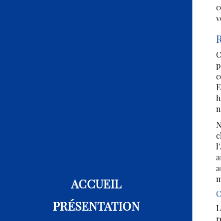
c
v
R
C
p
c
E
h
n
N
c
l'
a
a
m
ACCUEIL
C
PRÉSENTATION
L
r