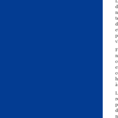
L
d
n
t
d
e
p
v
F
n
c
e
c
h
à
L
r
p
d
n