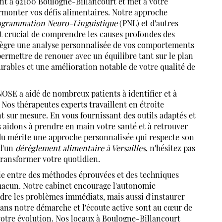
 à 92100 Boulogne-Billancourt et met à votre
rmonter vos défis alimentaires. Notre approche
ogrammation Neuro-Linguistique
(PNL) et d'autres
t crucial de comprendre les causes profondes des
ntègre une analyse personnalisée de vos comportements
ermettre de renouer avec un équilibre tant sur le plan
urables et une amélioration notable de votre qualité de
E a aidé de nombreux patients à identifier et à
 Nos thérapeutes experts travaillent en étroite
sur mesure. En vous fournissant des outils adaptés et
 aidons à prendre en main votre santé et à retrouver
u mérite une approche personnalisée qui respecte son
 d'un
dérèglement alimentaire à Versailles
, n'hésitez pas
transformer votre quotidien.
ie entre des méthodes éprouvées et des techniques
chacun. Notre cabinet encourage l'autonomie
dre les problèmes immédiats, mais aussi d'instaurer
ans notre démarche et l'écoute active sont au cœur de
votre évolution. Nos locaux à Boulogne-Billancourt