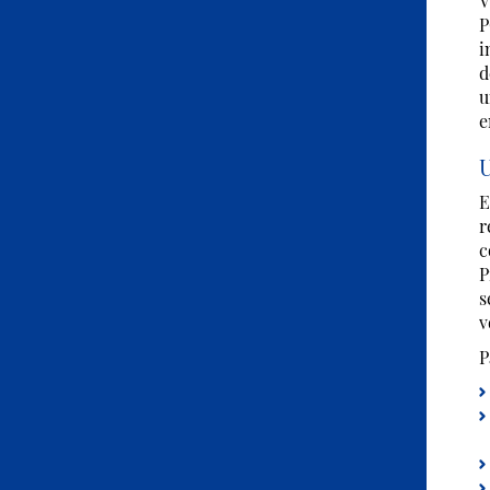
V
P
i
d
u
e
U
E
r
c
P
s
v
P