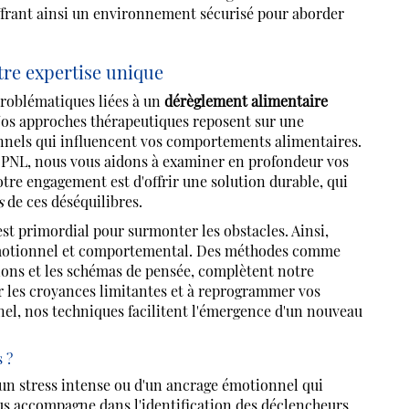
offrant ainsi un environnement sécurisé pour aborder
tre expertise unique
blématiques liées à un
dérèglement alimentaire
os approches thérapeutiques reposent sur une
nels qui influencent vos comportements alimentaires.
la PNL, nous vous aidons à examiner en profondeur vos
otre engagement est d'offrir une solution durable, qui
s
de ces déséquilibres.
 primordial pour surmonter les obstacles. Ainsi,
émotionnel et comportemental. Des méthodes comme
tions et les schémas de pensée, complètent notre
er les croyances limitantes et à reprogrammer vos
nel, nos techniques facilitent l'émergence d'un nouveau
 ?
un stress intense ou d'un ancrage émotionnel qui
us accompagne dans l'identification des déclencheurs