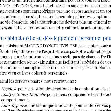
ivre avec un dérèglement alimentaire peut être source d'isol
ONCET HYPNOSE, vous bénéficiez d'un suivi attentif et de conse
nterventions sont caractérisées par une
écoute active
et un sou
e confiance. Il ne s'agit pas seulement de pallier les symptôm
ne vie épanouie, où la nourriture ne devient plus un ennemi ma
ngagement à vos côtés font de notre cabinet un acteur incont
n cabinet dédié au développement personnel pour 
n choisissant MARTINE PONCET HYPNOSE, vous optez pour une
établir l'équilibre entre l'esprit et le corps. Notre cabinet pro
onçus pour répondre aux besoins spécifiques de chacun. De l'h
rogrammation Neuro-Linguistique facilitant la révision de v
électionnée pour optimiser votre parcours de guérison. Nous 
otre vécu et à vos objectifs personnels.
armi les services phares, nous retrouvons :
Hypnose
pour la gestion des émotions et la diminution des c
Analyse transactionnelle
pour mieux comprendre les interacti
comportement.
Auto-hypnose
, une technique innovante pour renforcer vos p
Ateliers de développement personnel
pour favoriser une prise