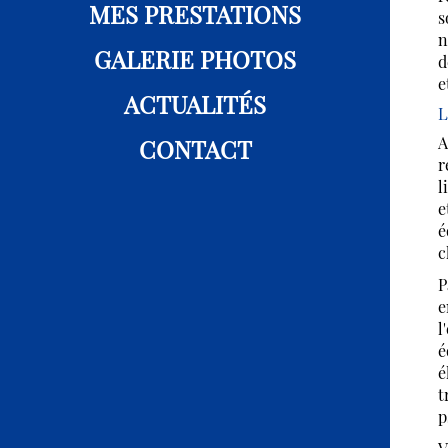
MES PRESTATIONS
s
n
GALERIE PHOTOS
d
e
ACTUALITÉS
L
A
CONTACT
r
l
e
é
c
P
e
l
é
é
t
p