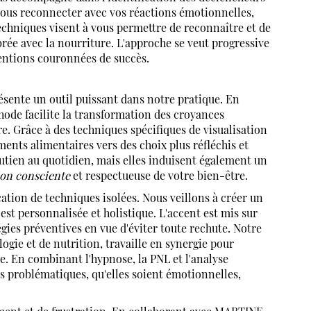
vous reconnecter avec vos réactions émotionnelles,
techniques visent à vous permettre de reconnaître et de
brée avec la nourriture. L'approche se veut progressive
ventions couronnées de succès.
sente un outil puissant dans notre pratique. En
hode facilite la transformation des croyances
. Grâce à des techniques spécifiques de visualisation
ents alimentaires vers des choix plus réfléchis et
utien au quotidien, mais elles induisent également un
ion consciente
et respectueuse de votre bien-être.
cation de techniques isolées. Nous veillons à créer un
t personnalisée et holistique. L'accent est mis sur
gies préventives en vue d'éviter toute rechute. Notre
gie et de nutrition, travaille en synergie pour
le. En combinant l'hypnose, la PNL et l'analyse
os problématiques, qu'elles soient émotionnelles,