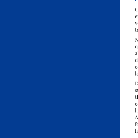
C
e
v
t
N
q
a
d
c
l
D
s
t
c
l
A
f
h