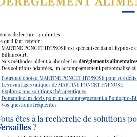
DEREGLEMENT ALIMEN
emps de lecture : 4 minutes
e qu'il faut retenir :
MARTINE PONCET HYPNOSE est spécialisée dans l'hypnose et 
Billancourt.
Nos méthodes aident à aborder les
dérèglements alimentaires 
Des solutions adaptées, un accompagnement personnalisé et 
Pourquoi choisir MARTINE PONCET HYPNOSE pour vos défis 
Les avantages uniques de MARTINE PONCET HYPNOSE
Explorez nos solutions thérapeutiques
Demandez un devis pour un accompagnement à Boulogne-Bi
Vos questions fréquentes
Vous êtes à la recherche de solutions p
Versailles
?