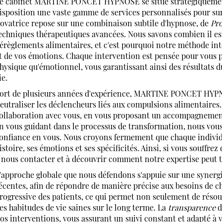
e cabinet MARTINE PONCET HYPNOSE se situe stratégiquement
isposition une vaste gamme de services personnalisés pour su
ovatrice repose sur une combinaison subtile d'hypnose, de
Pr
echniques thérapeutiques avancées. Nous savons combien il es
érèglements alimentaires, et c'est pourquoi notre méthode i
t de vos émotions. Chaque intervention est pensée pour vous p
hysique qu'émotionnel, vous garantissant ainsi des résultats d
ie.
ort de plusieurs années d'expérience, MARTINE PONCET HYPNOS
eutraliser les déclencheurs liés aux compulsions alimentaires.
ollaboration avec vous, en vous proposant un accompagnement 
n vous guidant dans le processus de transformation, nous vous
onfiance en vous. Nous croyons fermement que chaque individ
istoire, ses émotions et ses spécificités. Ainsi, si vous souffrez
 nous contacter et à découvrir comment notre expertise peut 
'approche globale que nous défendons s'appuie sur une synerg
écentes, afin de répondre de manière précise aux besoins de 
rogressive des patients, ce qui permet non seulement de résou
es habitudes de vie saines sur le long terme. La
transparence
d
os interventions, vous assurant un suivi constant et adapté à 