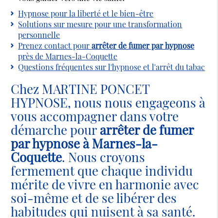
Hypnose pour la liberté et le bien-être
Solutions sur mesure pour une transformation
personnelle
Prenez contact pour
arrêter de fumer par hypnose
près de Marnes-la-Coquette
Questions fréquentes sur l'hypnose et l'arrêt du tabac
Chez MARTINE PONCET
HYPNOSE, nous nous engageons à
vous accompagner dans votre
démarche pour
arrêter de fumer
par hypnose à Marnes-la-
Coquette
. Nous croyons
fermement que chaque individu
mérite de vivre en harmonie avec
soi-même et de se libérer des
habitudes qui nuisent à sa santé.