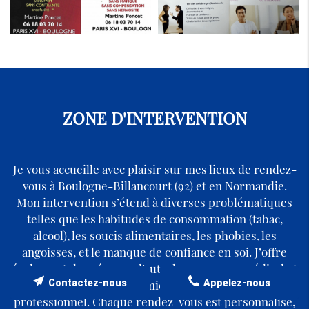
ZONE D'INTERVENTION
Je vous accueille avec plaisir sur mes lieux de rendez-
vous à Boulogne-Billancourt (92) et en Normandie.
Mon intervention s’étend à diverses problématiques
telles que les habitudes de consommation (tabac,
alcool), les soucis alimentaires, les phobies, les
angoisses, et le manque de confiance en soi. J’offre
également des séances d’auto-hypnose non médical et
de coaching pour un mieux-être personnel et
Contactez-nous
Appelez-nous
professionnel. Chaque rendez-vous est personnalisé,