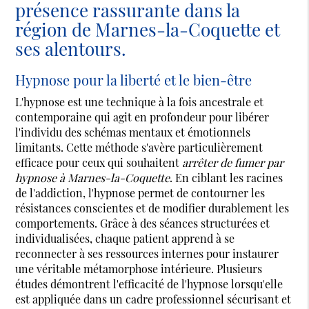
présence rassurante dans la
région de Marnes-la-Coquette et
ses alentours.
Hypnose pour la liberté et le bien-être
L'hypnose est une technique à la fois ancestrale et
contemporaine qui agit en profondeur pour libérer
l'individu des schémas mentaux et émotionnels
limitants. Cette méthode s'avère particulièrement
efficace pour ceux qui souhaitent
arrêter de fumer par
hypnose à Marnes-la-Coquette
. En ciblant les racines
de l'addiction, l'hypnose permet de contourner les
résistances conscientes et de modifier durablement les
comportements. Grâce à des séances structurées et
individualisées, chaque patient apprend à se
reconnecter à ses ressources internes pour instaurer
une véritable métamorphose intérieure. Plusieurs
études démontrent l'efficacité de l'hypnose lorsqu'elle
est appliquée dans un cadre professionnel sécurisant et