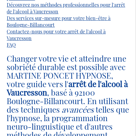
Découvrez nos méthodes professionnelles pour l'arrêt
de l'alcool à Vaucresson
Des services sur-mesure pour votre bien-être à
Boulogne-Billancourt
Contactez-nous pour votre arrêt de l'alcool à
Vaucresson
FAQ
Changer votre vie et atteindre une
sobriété durable est possible avec
MARTINE PONCET HYPNOSE,
votre guide vers l'
arrêt de l'alcool à
Vaucresson
, basé à 92100
Boulogne-Billancourt. En utilisant
des techniques
avancées
telles que
l'hypnose, la programmation
neuro-linguistique et d'autres
méthodes de développement