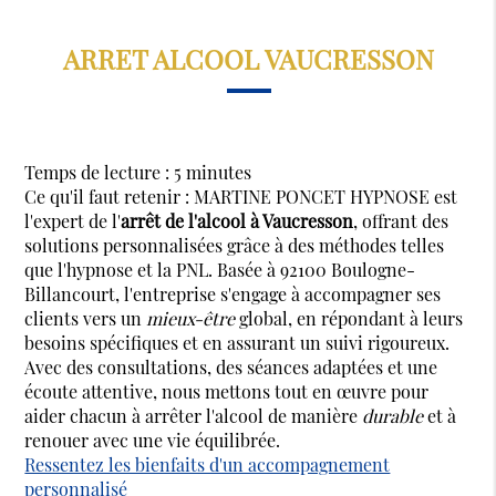
ARRET ALCOOL VAUCRESSON
Temps de lecture : 5 minutes
Ce qu'il faut retenir : MARTINE PONCET HYPNOSE est
l'expert de l'
arrêt de l'alcool à Vaucresson
, offrant des
solutions personnalisées grâce à des méthodes telles
que l'hypnose et la PNL. Basée à 92100 Boulogne-
Billancourt, l'entreprise s'engage à accompagner ses
clients vers un
mieux-être
global, en répondant à leurs
besoins spécifiques et en assurant un suivi rigoureux.
Avec des consultations, des séances adaptées et une
écoute attentive, nous mettons tout en œuvre pour
aider chacun à arrêter l'alcool de manière
durable
et à
renouer avec une vie équilibrée.
Ressentez les bienfaits d'un accompagnement
personnalisé