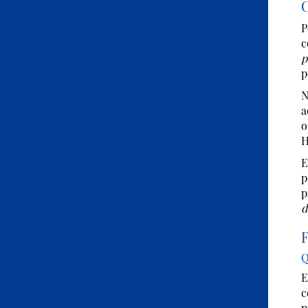
C
P
c
p
p
N
a
o
H
E
p
p
d
Q
E
c
p