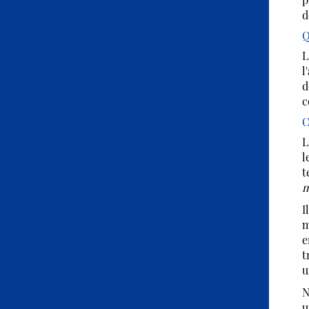
d
Q
L
l
d
c
C
L
l
t
m
I
m
e
t
u
N
u