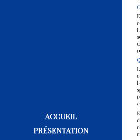
C
E
c
l
s
d
r
Q
L
o
l
s
p
c
E
ACCUEIL
d
d
PRÉSENTATION
e