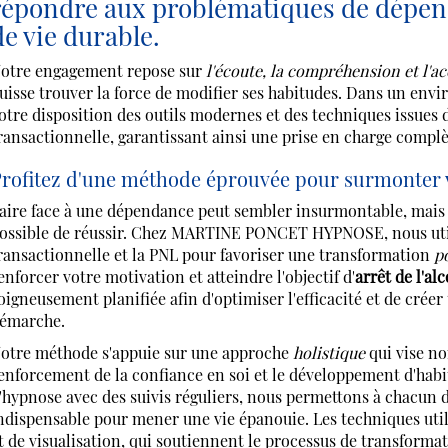
répondre aux problématiques de dépen
de vie durable.
otre engagement repose sur
l'écoute, la compréhension et l
uisse trouver la force de modifier ses habitudes. Dans un env
otre disposition des outils modernes et des techniques issues d
ransactionnelle, garantissant ainsi une prise en charge complè
rofitez d'une méthode éprouvée pour surmonter
aire face à une dépendance peut sembler insurmontable, mais a
ossible de réussir. Chez MARTINE PONCET HYPNOSE, nous utilis
ransactionnelle et la PNL pour favoriser une transformation
po
enforcer votre motivation et atteindre l'objectif d'
arrêt de l'al
oigneusement planifiée afin d'optimiser l'efficacité et de crée
émarche.
otre méthode s'appuie sur une approche
holistique
qui vise non
enforcement de la confiance en soi et le développement d'habi
'hypnose avec des suivis réguliers, nous permettons à chacun 
ndispensable pour mener une vie épanouie. Les techniques util
t de visualisation, qui soutiennent le processus de transforma