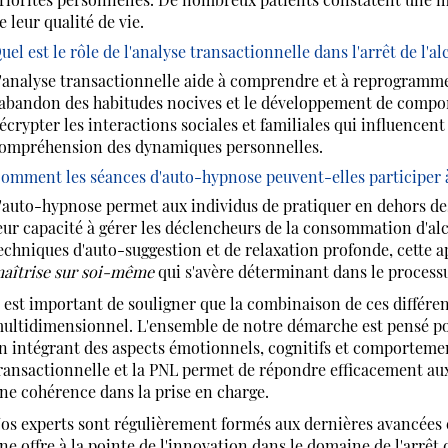
e leur qualité de vie.
uel est le rôle de l'analyse transactionnelle dans l'arrêt de l'al
'analyse transactionnelle aide à comprendre et à reprogramm
'abandon des habitudes nocives et le développement de compo
écrypter les interactions sociales et familiales qui influencen
ompréhension des dynamiques personnelles.
omment les séances d'auto-hypnose peuvent-elles participer à 
'auto-hypnose permet aux individus de pratiquer en dehors des
eur capacité à gérer les déclencheurs de la consommation d'a
echniques d'auto-suggestion et de relaxation profonde, cette 
aîtrise sur soi-même
qui s'avère déterminant dans le processu
l est important de souligner que la combinaison de ces différen
ultidimensionnel. L'ensemble de notre démarche est pensé p
n intégrant des aspects émotionnels, cognitifs et comportemen
ransactionnelle et la PNL permet de répondre efficacement aux
ne cohérence dans la prise en charge.
os experts sont régulièrement formés aux dernières avancées en
ne offre à la pointe de l'innovation dans le domaine de l'arrêt 