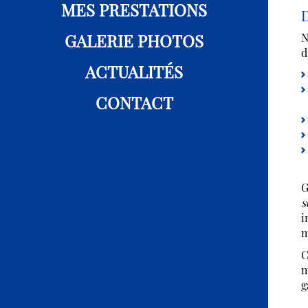
MES PRESTATIONS
D
GALERIE PHOTOS
N
d
ACTUALITÉS
CONTACT
G
s
i
m
C
m
g