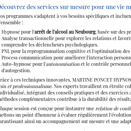
écouvrez des services sur mesure pour une vie m
os programmes s'adaptent à vos besoins spécifiques et inclue
'ensemble :
Hypnose pour l'
arrêt de l'alcool au Neubourg
, basée sur des p
Analyse transactionnelle pour explorer les relations et favo
comprendre les déclencheurs psychologiques.
PNL pour la reprogrammation cognitive et l'optimisation de
Process communication pour améliorer l'interaction personn
Auto-hypnose pour l'
autonomisation
et le contrôle personnel
d'autogestion.
râce à ces techniques innovantes, MARTINE PONCET HYPNOSE
oin et professionnalisme
. Nos experts travaillent en étroite 
ndividualisé, intégrant des conseils pratiques et des exercices 
éthodes complémentaires contribue à la durabilité des résultat
haque session est conçue pour instaurer une
relation de conf
ettons un point d'honneur à évaluer régulièrement l'évolution d
arantissant ainsi un accompagnement sur mesure et une adapt