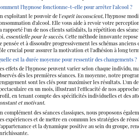
omment l'hypnose fonctionne-t-elle pour arrêter l'alcool ?
n exploitant le pouvoir de l'
esprit inconscient
, l'hypnose modi
onsommation d'alcool. Elle vous aide à revoir votre perceptio
'a rapporté l'un de nos clients satisfaits, la répétition des sé
oi,
essentielle pour le succès
. Cette méthode innovante repose 
e pensée et à dissoudre progressivement les schémas anciens 
ôle crucial pour assurer la motivation et l'adhésion à long ter
uelle est la durée moyenne pour ressentir des changements ?
es effets de l'hypnose peuvent varier selon chaque individu, ma
bservés dès les premières séances. En moyenne, notre progr
'engagement sont les clés pour maximiser les résultats. L'un 
pectaculaire en un mois, illustrant l'efficacité de nos approch
rofil, en tenant compte des spécificités individuelles et des at
onstant et motivant
.
n complément des séances classiques, nous proposons égalemen
es expériences et de mettre en commun les stratégies de réuss
'appartenance et la dynamique positive au sein du groupe, ren
nrichissante.