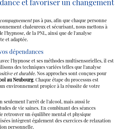
dance et favoriser un changement
'accompagnement
pas à pas, afin que chaque personne
ironnement chaleureux et sécurisant, nous mettons à
e l'hypnose, de la PNL, ainsi que de l'analyse
te et adaptée.
 vos dépendances
vec l'hypnose et ses méthodes multisensorielles, il est
ons des techniques variées telles que l'analyse
sitive et durable
. Nos approches sont conçues pour
cool au Neubourg
. Chaque étape du processus est
r un environnement propice à la réussite de votre
 seulement l'arrêt de l'alcool, mais aussi le
tudes de vie saines. En combinant des séances
de retrouver un équilibre mental et physique
isées intègrent également des exercices de relaxation
tion personnelle.