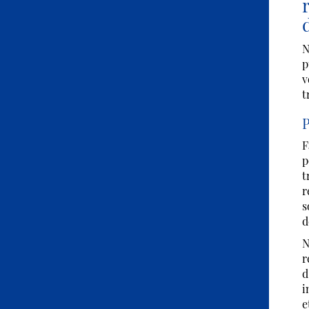
N
p
v
t
P
F
p
t
r
s
d
N
r
d
i
e