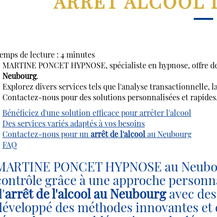
ARRET ALCOOL 
emps de lecture : 4 minutes
MARTINE PONCET HYPNOSE, spécialiste en hypnose, offre des 
Neubourg
.
Explorez divers services tels que l'analyse transactionnelle, 
Contactez-nous pour des solutions personnalisées et rapides,
Bénéficiez d'une solution efficace pour arrêter l'alcool
Des services variés adaptés à vos besoins
Contactez-nous pour un
arrêt de l'alcool
au Neubourg
FAQ
MARTINE PONCET HYPNOSE au Neubourg
contrôle grâce à une approche personnal
'
arrêt de l'alcool au Neubourg
avec des
développé des méthodes innovantes et 