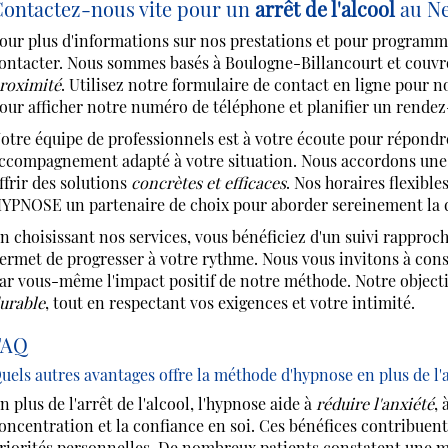
ontactez-nous vite pour un
arrêt de l'alcool
au N
our plus d'informations sur nos prestations et pour programme
ontacter. Nous sommes basés à Boulogne-Billancourt et couvr
roximité
. Utilisez notre formulaire de contact en ligne pour
our afficher notre numéro de téléphone et planifier un rendez
otre équipe de professionnels est à votre écoute pour répondr
ccompagnement adapté à votre situation. Nous accordons une a
ffrir des solutions
concrètes et efficaces
. Nos horaires flexibl
YPNOSE un partenaire de choix pour aborder sereinement la dé
n choisissant nos services, vous bénéficiez d'un suivi rappro
ermet de progresser à votre rythme. Nous vous invitons à cons
ar vous-même l'impact positif de notre méthode. Notre objectif
urable
, tout en respectant vos exigences et votre intimité.
FAQ
uels autres avantages offre la méthode d'hypnose en plus de l'ar
n plus de l'arrêt de l'alcool, l'hypnose aide à
réduire l'anxiété
, 
oncentration et la confiance en soi. Ces bénéfices contribuent 
riorités personnelles. De nombreux patients constatent une me