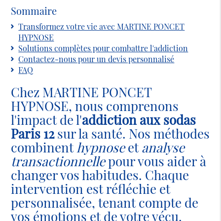
Sommaire
Transformez votre vie avec MARTINE PONCET
HYPNOSE
Solutions complètes pour combattre l'addiction
Contactez-nous pour un devis personnalisé
FAQ
Chez MARTINE PONCET
HYPNOSE, nous comprenons
l'impact de l'
addiction aux sodas
Paris 12
sur la santé. Nos méthodes
combinent
hypnose
et
analyse
transactionnelle
pour vous aider à
changer vos habitudes. Chaque
intervention est réfléchie et
personnalisée, tenant compte de
vos émotions et de votre vécu.