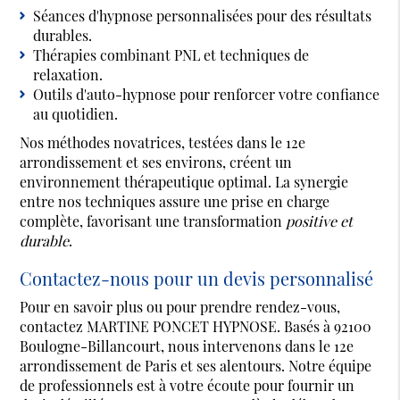
Séances d'hypnose personnalisées pour des résultats
durables.
Thérapies combinant PNL et techniques de
relaxation.
Outils d'auto-hypnose pour renforcer votre confiance
au quotidien.
Nos méthodes novatrices, testées dans le 12e
arrondissement et ses environs, créent un
environnement thérapeutique optimal. La synergie
entre nos techniques assure une prise en charge
complète, favorisant une transformation
positive et
durable
.
Contactez-nous pour un devis personnalisé
Pour en savoir plus ou pour prendre rendez-vous,
contactez MARTINE PONCET HYPNOSE. Basés à 92100
Boulogne-Billancourt, nous intervenons dans le 12e
arrondissement de Paris et ses alentours. Notre équipe
de professionnels est à votre écoute pour fournir un