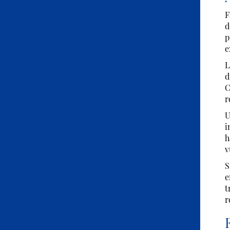
F
d
p
e
L
d
C
r
U
i
h
v
S
e
t
r