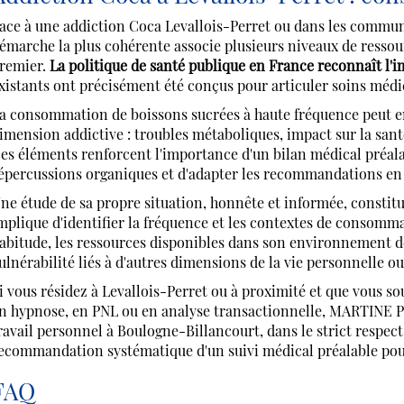
ace à une addiction Coca Levallois-Perret ou dans les commu
émarche la plus cohérente associe plusieurs niveaux de ressour
remier.
La politique de santé publique en France reconnaît l'
xistants ont précisément été conçus pour articuler soins méd
a consommation de boissons sucrées à haute fréquence peut eng
imension addictive : troubles métaboliques, impact sur la santé
es éléments renforcent l'importance d'un bilan médical préalab
épercussions organiques et d'adapter les recommandations e
ne étude de sa propre situation, honnête et informée, constit
mplique d'identifier la fréquence et les contextes de consommat
abitude, les ressources disponibles dans son environnement de v
ulnérabilité liés à d'autres dimensions de la vie personnelle ou
i vous résidez à Levallois-Perret ou à proximité et que vou
n hypnose, en PNL ou en analyse transactionnelle, MARTINE
ravail personnel à Boulogne-Billancourt, dans le strict respec
ecommandation systématique d'un suivi médical préalable pour
FAQ