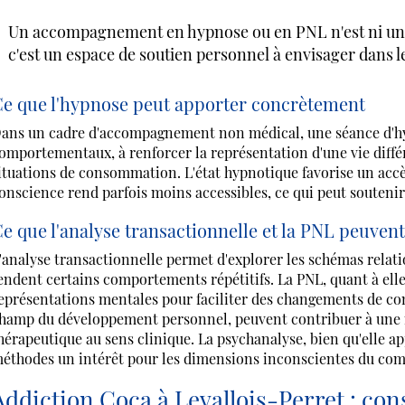
Un accompagnement en hypnose ou en PNL n'est ni un su
c'est un espace de soutien personnel à envisager dans le
e que l'hypnose peut apporter concrètement
ans un cadre d'accompagnement non médical, une séance d'hyp
omportementaux, à renforcer la représentation d'une vie différ
ituations de consommation. L'état hypnotique favorise un accès
onscience rend parfois moins accessibles, ce qui peut souten
e que l'analyse transactionnelle et la PNL peuven
'analyse transactionnelle permet d'explorer les schémas relat
endent certains comportements répétitifs. La PNL, quant à elle,
eprésentations mentales pour faciliter des changements de co
hamp du développement personnel, peuvent contribuer à une 
hérapeutique au sens clinique. La psychanalyse, bien qu'elle ap
éthodes un intérêt pour les dimensions inconscientes du c
Addiction Coca à Levallois-Perret : co