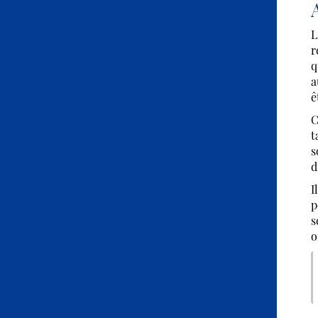
L
r
q
a
ê
C
t
s
d
I
p
s
o