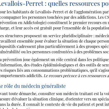
Levallois-Perret : quelles ressources p
our les habitants de Levallois-Perret et de l'agglomération pari
ccompagner les personnes touchées par des addictions. Les C
révention en Addictologie) constituent le premier recours en 
harge, et leur accès est gratuit pour l'ensemble de la populatio
es structures proposent un service pluridisciplinaire : médecin
ravaillent ensemble pour évaluer la situation de chaque person
ispositifs s'adressent plus particulièrement à des groupes spé
ulnérabilité ou les personnes confrontées à des problèmes so
a prévention joue également un rôle central dans les politiqu
'information, des études épidémiologiques et des outils de sen
es risques liés aux consommations problématiques, qu'il s'agiss
omportements addictifs.
Le recours précoce à ces ressources a
e rôle du médecin généraliste
vant toute démarche, consulter son médecin traitant est la v
esure d'évaluer la situation clinique, d'orienter vers un spécia
ans la durée. Il connaît le contexte de vie du patient et peut 