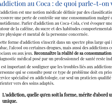
Addiction au Coca : de quoi parle-t-on
'addiction est une notion médicale définie par des classifica
ecouvre une perte de contrôle sur une consommation malgré de
uotidienne. Parler d'addiction au Coca-Cola, c'est évoquer un
utour de la caféine, du sucre et des habitudes comportementales
tre physique et mental de la personne concernée.
ette forme d'addiction s'inscrit dans un spectre plus large 
abac, l'alcool ou certaines drogues, mais aussi des addictions
ociaux ou aux jeux.
Reconnaître la réalité de sa consommation
iagnostic médical posé par un professionnel de santé reste 
l est important de souligner que les troubles liés aux addictio
ersonne qui se consulte pour ce type de problème doit en prio
ervice spécialisé en addictologie, car seul un praticien qualifié
rienter vers des soins adaptés.
L'addiction, quelle qu'en soit la forme, mérite d'abord
unique.