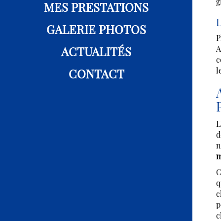
g
MES PRESTATIONS
L
GALERIE PHOTOS
P
ACTUALITÉS
A
c
l
CONTACT
L
d
n
m
C
q
c
p
c