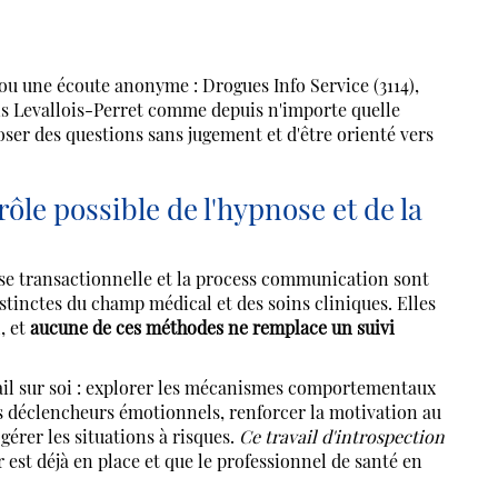
ou une écoute anonyme : Drogues Info Service (3114),
uis Levallois-Perret comme depuis n'importe quelle
ser des questions sans jugement et d'être orienté vers
e possible de l'hypnose et de la
se transactionnelle et la process communication sont
inctes du champ médical et des soins cliniques. Elles
, et
aucune de ces méthodes ne remplace un suivi
ail sur soi : explorer les mécanismes comportementaux
s déclencheurs émotionnels, renforcer la motivation au
érer les situations à risques.
Ce travail d'introspection
 est déjà en place et que le professionnel de santé en