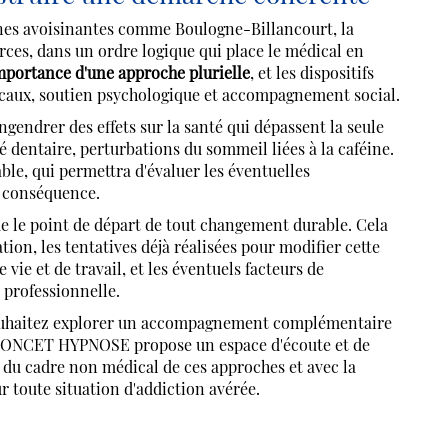
nes avoisinantes comme Boulogne-Billancourt, la
ces, dans un ordre logique qui place le médical en
importance d'une approche plurielle
, et les dispositifs
icaux, soutien psychologique et accompagnement social.
endrer des effets sur la santé qui dépassent la seule
 dentaire, perturbations du sommeil liées à la caféine.
le, qui permettra d'évaluer les éventuelles
n conséquence.
ue le point de départ de tout changement durable. Cela
ion, les tentatives déjà réalisées pour modifier cette
ie et de travail, et les éventuels facteurs de
 professionnelle.
s souhaitez explorer un accompagnement complémentaire
 PONCET HYPNOSE propose un espace d'écoute et de
t du cadre non médical de ces approches et avec la
 toute situation d'addiction avérée.