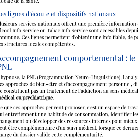
lobale de la santé.
es lignes d'écoute et dispositifs nationaux
lusieurs services nationaux offrent une première information 
lcool Info Service ou Tabac Info Service sont accessibles dep
ommune. Ces lignes permettent d'obtenir une info fiable, de po
es structures locales compétentes.
Accompagnement comportemental : le rôl
PNL
'hypnose, la PNL (Programmation Neuro-Linguistique), l'analy
es approches de bien-être et d'accompagnement personnel, dist
e constituent pas un traitement de l'addiction au sens médical
édical ou psychiatrique
.
e que ces approches peuvent proposer, c'est un espace de trav
ui entretiennent une habitude de consommation, identifier le
hangement ou développer des ressources internes pour mieux g
eut être complémentaire d'un suivi médical, lorsque ce dernier
harge du dossier valide cette complémentarité.