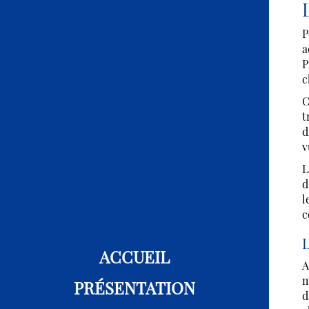
P
a
P
c
C
t
d
v
L
d
l
c
L
ACCUEIL
A
m
PRÉSENTATION
d