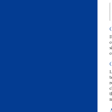
C
D
c
s
c
C
L
t
r
c
t
m