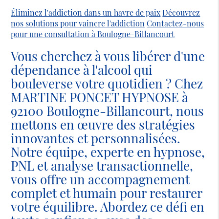
Éliminez l'addiction dans un havre de paix
Découvrez
nos solutions pour vaincre l'addiction
Contactez-nous
pour une consultation à Boulogne-Billancourt
Vous cherchez à vous libérer d'une
dépendance à l'alcool qui
bouleverse votre quotidien ? Chez
MARTINE PONCET HYPNOSE à
92100 Boulogne-Billancourt, nous
mettons en œuvre des stratégies
innovantes et personnalisées.
Notre équipe, experte en hypnose,
PNL et analyse transactionnelle,
vous offre un accompagnement
complet et humain pour restaurer
votre équilibre. Abordez ce défi en