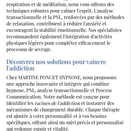
respiration et de méditation, nous vous offrons des
techniques robustes pour calmer l'esprit. L'analyse
transactionnelle et la PNL, renforcées par des méthodes
de relaxation, contribuent à réduire l'anxiété et
encouragent la stabilité émotionnelle. Nos spécialistes
recommandent également l'intégration d'activités
physiques légères pour compléter efficacement le
processus de sevrage.
Découvrez nos solutions pour vaincre
l'addiction
Chez MARTINE PONCET HYPNOSE, nous proposons
une approche innovante et intégrée qui combine
hypnose, PNL, analyse transactionnelle et Process
Communication. Notre méthode est conçue pour
identifier les
racines de l'addiction
et instaurer des
mécanismes de changement durable. Chaque thérapie
est ajustée à votre personnalité et à vos besoins
spécifiques, offrant ainsi un suivi précis et personnalisé
qui redonne espoir et vitalité.